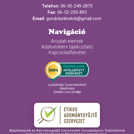
Telefon:
06-30-249-2873
Fax:
06-52-255-893
Email:
gondolunkratok@gmail.com
Navigáció
Arculati elemek
Adatvédelmi tájékoztató
Kapcsolatfelvétel
Leukémiás Gyermekekért
Alapítvány
Doklist.com profilja
Alapítványunk az Adománygyűjtő Szervezetek Önszabályozó Testületének