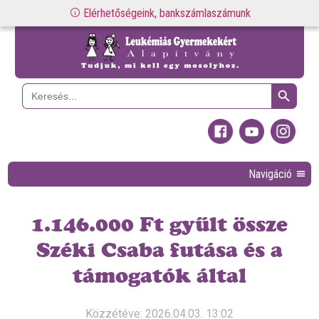
Elérhetőségeink, bankszámlaszámunk
Search Button
Search
for:
Navigáció
1.146.000 Ft gyűlt össze
Széki Csaba futása és a
támogatók által
Közzétéve: 2026.04.03. 13:02