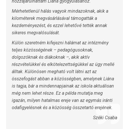
hozzájárulhattam Liána gyógyulásához.
Mérhetetlenül hálás vagyok mindazoknak, akik a
kilométerek megvásárlásával támogatták a
kezdeményezést, és ezzel lehetővé tették annak
sikeres megvalósulását.
Külön szeretném kifejezni hálámat az intézmény
teljes közösségének – pedagógusoknak,
dolgozóknak és diákoknak –, akik aktív
részvételükkel és elkötelezettségükkel az ügy mellé
álltak. Különösen megható volt látni azt az
összefogást abban a közösségben, amelynek Liána
is tagja, bár a mindennapjainak az iskola aktuálisan
még nem lehet része. Ez a példa mutatja meg
igazán, milyen hatalmas ereje van az egymás iránti
odafigyelésnek és a közösség összetartó erejének.
Széki Csaba