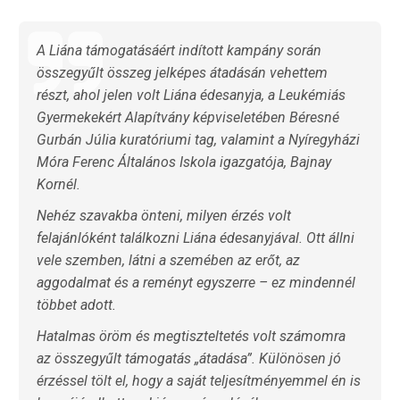
A Liána támogatásáért indított kampány során
összegyűlt összeg jelképes átadásán vehettem
részt, ahol jelen volt Liána édesanyja, a Leukémiás
Gyermekekért Alapítvány képviseletében Béresné
Gurbán Júlia kuratóriumi tag, valamint a Nyíregyházi
Móra Ferenc Általános Iskola igazgatója, Bajnay
Kornél.
Nehéz szavakba önteni, milyen érzés volt
felajánlóként találkozni Liána édesanyjával. Ott állni
vele szemben, látni a szemében az erőt, az
aggodalmat és a reményt egyszerre – ez mindennél
többet adott.
Hatalmas öröm és megtiszteltetés volt számomra
az összegyűlt támogatás „átadása”. Különösen jó
érzéssel tölt el, hogy a saját teljesítményemmel én is