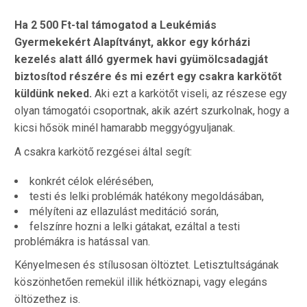
Ha 2 500 Ft-tal támogatod a Leukémiás
Gyermekekért Alapítványt, akkor egy kórházi
kezelés alatt álló gyermek havi gyümölcsadagját
biztosítod részére és mi ezért egy csakra karkötőt
küldünk neked.
Aki ezt a karkötőt viseli, az részese egy
olyan támogatói csoportnak, akik azért szurkolnak, hogy a
kicsi hősök minél hamarabb meggyógyuljanak.
A csakra karkötő rezgései által segít:
konkrét célok elérésében,
testi és lelki problémák hatékony megoldásában,
mélyíteni az ellazulást meditáció során,
felszínre hozni a lelki gátakat, ezáltal a testi
problémákra is hatással van.
Kényelmesen és stílusosan öltöztet. Letisztultságának
köszönhetően remekül illik hétköznapi, vagy elegáns
öltözethez is.