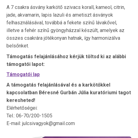
A 7 csakra ásvány karkötő szivacs korall, karneol, citrin,
jade, akvamarin, lapis lazuli és ametiszt ásványok
felhasználásával, továbbá a fekete színű lávakővel,
illetve a fehér színű gyöngyházzal készült, amelyek az
összes csakrára jótékonyan hatnak, így harmonizálva
belsőnket.
Támogatás felajánlásához kérjük töltsd ki az alábbi
támogatói lapot:
Támogatói lap
A támogatás felajánlásával és a karkötőkkel
kapcsolatban Béresné Gurbán Júlia kuratóriumi tagot
keresheted!
Elérhetőségei:
Tel.: 06-70/200-1505
E-mail: julcsivagyok@gmail.com