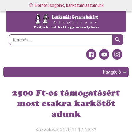
Elérhetőségeink, bankszámlaszámunk
Search Button
Search
for:
Navigáció
2500 Ft-os támogatásért
most csakra karkötőt
adunk
Közzétéve: 2020.11.17. 23:32