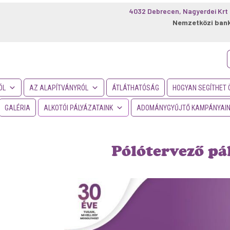
4032 Debrecen, Nagyerdei Krt 
Nemzetközi ban
f
ÓL
AZ ALAPÍTVÁNYRÓL
ÁTLÁTHATÓSÁG
HOGYAN SEGÍTHET 
GALÉRIA
ALKOTÓI PÁLYÁZATAINK
ADOMÁNYGYŰJTŐ KAMPÁNYAI
Pólótervező pá