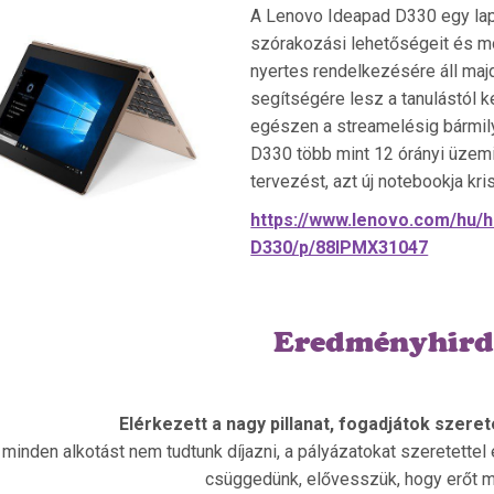
A Lenovo Ideapad D330 egy lap
szórakozási lehetőségeit és mob
nyertes rendelkezésére áll maj
segítségére lesz a tanulástól k
egészen a streamelésig bármily
D330 több mint 12 órányi üzemidő
tervezést, azt új notebookja kri
https://www.lenovo.com/hu/h
D330/p/88IPMX31047
Eredményhird
Elérkezett a nagy pillanat, fogadjátok szeret
 minden alkotást nem tudtunk díjazni, a pályázatokat szeretette
csüggedünk, elővesszük, hogy erőt me