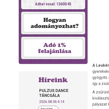
Adhat vonal: 13600/45
Hogyan
adományozhat?
Adó 1%
felajánlása
A Leukém
gyerekeke
gyógyító 
Híreink
így a zsű
PULZUS DANCE
A zsűrizé
TÁNCGÁLA
kiválaszt
2026.08.06 4:14
pályázat 