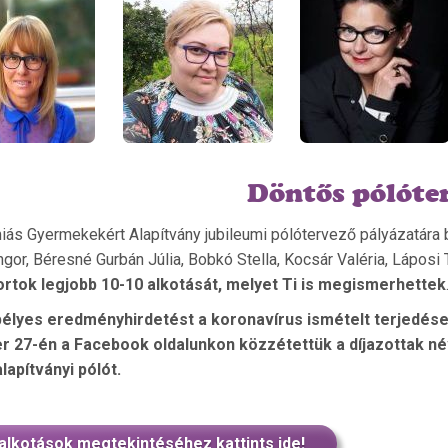
Döntős pólóte
ás Gyermekekért Alapítvány jubileumi pólótervező pályázatára be
gor, Béresné Gurbán Júlia, Bobkó Stella, Kocsár Valéria, Láposi
rtok legjobb 10-10 alkotását, melyet Ti is megismerhettek
élyes eredményhirdetést a koronavírus ismételt terjedése 
 27-én a Facebook oldalunkon közzétettük a díjazottak névso
lapítványi pólót.
alkotások megtekintéséhez kattints ide!