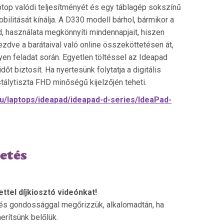
top valódi teljesítményét és egy táblagép sokszínű
ilitását kínálja. A D330 modell bárhol, bármikor a
d, használata megkönnyíti mindennapjait, hiszen
ezdve a barátaival való online összeköttetésen át,
en feladat során. Egyetlen töltéssel az Ideapad
t biztosít. Ha nyertesünk folytatja a digitális
stálytiszta FHD minőségű kijelzőjén teheti.
u/laptops/ideapad/ideapad-d-series/IdeaPad-
etés
ettel díjkiosztó videónkat!
l és gondossággal megőrizzük, alkalomadtán, ha
rítsünk belőlük.