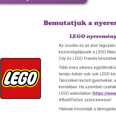
Bemutatjuk a nyere
LEGO nyeremény
Az óvodás és az alsó tagozatos
közönségdíjasunk a LEGO Manuf
City és LEGO Friends készletek
Több éves sikeres együttműköd
tavalyi évben sok-sok LEGO ké
Tanszéken kezelt gyermekek, a 
keretében. Ha szeretnél csatla
LEGO weboldalon (
https://www
#BuildToGive szóra keresve!
Hálásan köszönjük a támogatás