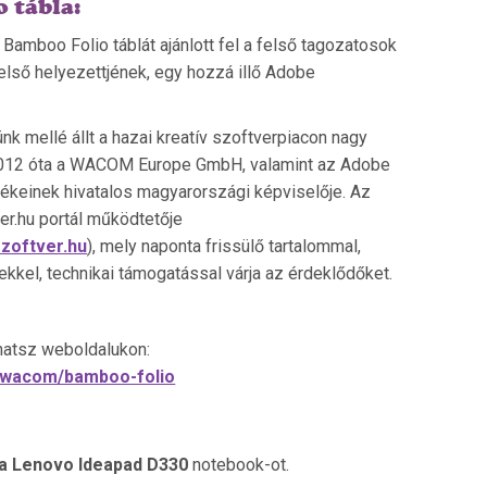
 tábla:
Bamboo Folio táblát ajánlott fel a felső tagozatosok
lső helyezettjének, egy hozzá illő Adobe
nk mellé állt a hazai kreatív szoftverpiacon nagy
 2012 óta a WACOM Europe GmbH, valamint az Adobe
mékeinek hivatalos magyarországi képviselője. Az
er.hu portál működtetője
zoftver.hu
), mely naponta frissülő tartalommal,
ekkel, technikai támogatással várja az érdeklődőket.
hatsz weboldalukon:
r/wacom/bamboo-folio
a Lenovo Ideapad D330
notebook-ot.