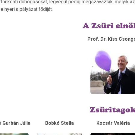
tonkénti dobogósokat, legvégül pedig megszavazták, melyik az a
elnyeri a pályázat fődíját.
A Zsűri elnö
Prof. Dr. Kiss Csong
Zsűritago
 Gurbán Júlia
Bobkó Stella
Kocsár Valéria