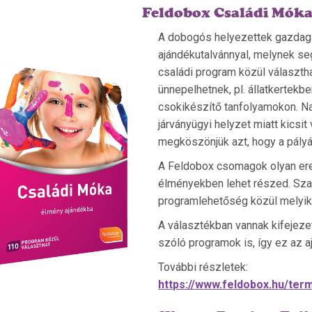
Feldobox Családi Móka
A dobogós helyezettek gazdag
ajándékutalvánnyal, melynek se
családi program közül választha
ünnepelhetnek, pl. állatkertekb
csokikészítő tanfolyamokon. Na
járványügyi helyzet miatt kicsit
megköszönjük azt, hogy a pályáz
A Feldobox csomagok olyan ered
élményekben lehet részed. Sza
programlehetőség közül melyik
A választékban vannak kifejez
szóló programok is, így ez az a
További részletek:
https://www.feldobox.hu/te