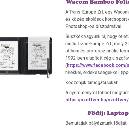
Wacom Bamboo Folio
A Trans-Europe Zrt. egy Wacom 
és középiskolások korcsoport e
Photoshop-os díszpárnával.
Büszkék vagyunk rá, hogy ötletü
múltú Trans-Europe Zrt., mely
otthoni és professzionális ter
1992-ben alapított cég a szoftv
(
https://www.facebook.com/s
hírekkel, érdekességekkel, tipp
Köszönjük támogatásukat!
A nyereményről többet megtud
https://szoftver.hu/szoftve
Fődíj: Laptop
Bemutatjuk pályázatunk fődíját,