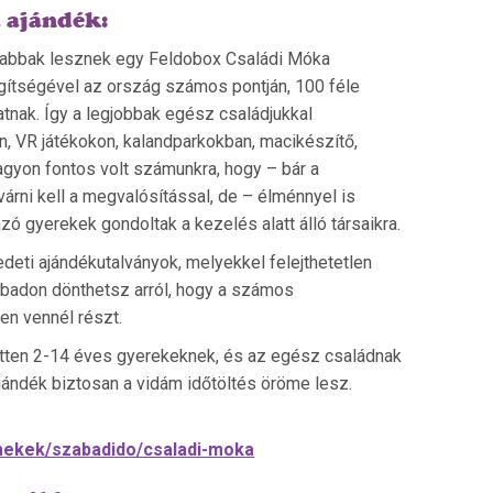
 ajándék:
abbak lesznek egy Feldobox Családi Móka
gítségével az ország számos pontján, 100 féle
tnak. Így a legjobbak egész családjukkal
en, VR játékokon, kalandparkokban, macikészítő,
gyon fontos volt számunkra, hogy – bár a
 várni kell a megvalósítással, de – élménnyel is
ó gyerekek gondoltak a kezelés alatt álló társaikra.
eti ajándékutalványok, melyekkel felejthetetlen
badon dönthetsz arról, hogy a számos
en vennél részt.
etten 2-14 éves gyerekeknek, és az egész családnak
jándék biztosan a vidám időtöltés öröme lesz.
rmekek/szabadido/csaladi-moka