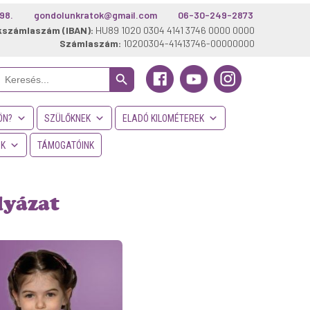
98.
gondolunkratok@gmail.com
06-30-249-2873
kszámlaszám (IBAN):
HU89 1020 0304 4141 3746 0000 0000
Számlaszám:
10200304-41413746-00000000
Search Button
Search
or:
ÖN?
SZÜLŐKNEK
ELADÓ KILOMÉTEREK
NK
TÁMOGATÓINK
lyázat