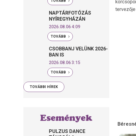
TOVÁBB
korcsopor
tervezője 
NAPTÁRFOTÓZÁS
NYÍREGYHÁZÁN
2026.08.06 4:09
TOVÁBB
CSOBBANJ VELÜNK 2026-
BAN IS
2026.08.06 3:15
TOVÁBB
TOVÁBBI HÍREK
Események
Béresné
PULZUS DANCE