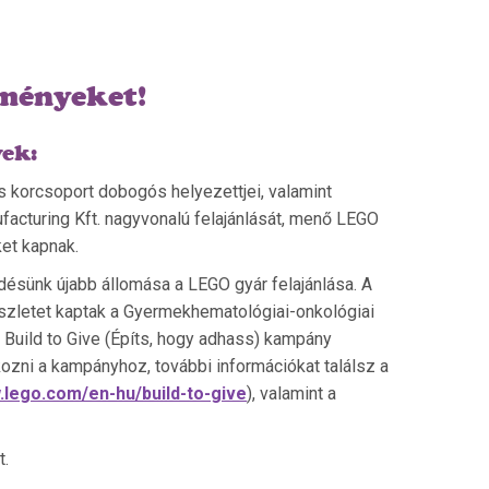
ményeket!
ek:
 korcsoport dobogós helyezettjei, valamint
acturing Kft. nagyvonalú felajánlását, menő LEGO
et kapnak.
ésünk újabb állomása a LEGO gyár felajánlása. A
szletet kaptak a Gyermekhematológiai-onkológiai
Build to Give (Építs, hogy adhass) kampány
kozni a kampányhoz, további információkat találsz a
.lego.com/en-hu/build-to-give
), valamint a
t.