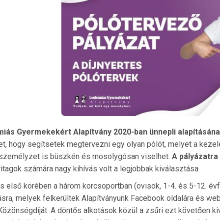
iás Gyermekekért Alapítvány 2020-ban ünnepli alapításának
t, hogy segítsetek megtervezni egy olyan pólót, melyet a kezelés
személyzet is büszkén és mosolygósan viselhet.
A pályázatra
ritagok számára nagy kihívás volt a legjobbak kiválasztása.
s első körében a három korcsoportban (ovisok, 1-4. és 5-12. évf
ásra, melyek felkerültek Alapítványunk Facebook oldalára és webol
Közönségdíját. A döntős alkotások közül a zsűri ezt követően ki