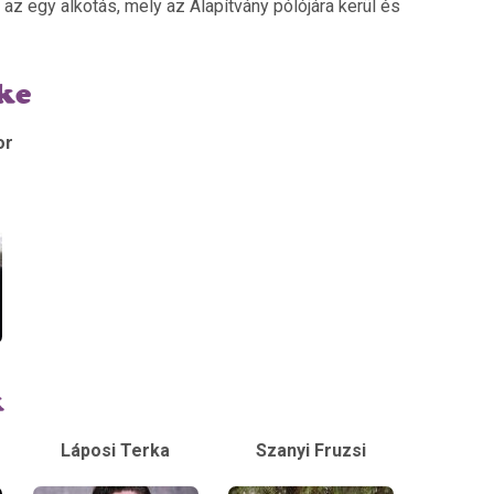
z egy alkotás, mely az Alapítvány pólójára kerül és
ke
or
k
Láposi Terka
Szanyi Fruzsi