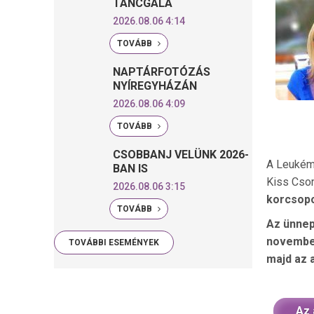
TÁNCGÁLA
2026.08.06 4:14
TOVÁBB
NAPTÁRFOTÓZÁS
NYÍREGYHÁZÁN
2026.08.06 4:09
TOVÁBB
CSOBBANJ VELÜNK 2026-
A Leukémi
BAN IS
Kiss Cson
2026.08.06 3:15
korcsopo
TOVÁBB
Az ünnep
november
TOVÁBBI ESEMÉNYEK
majd az a
Az 