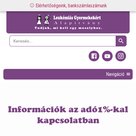
Elérhetőségeink, bankszámlaszámunk
Search Button
Search
for:
Navigáció
Információk az adó1%-kal
kapcsolatban