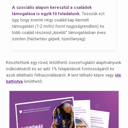
A szociális alapon keresztül a családok
támogatása is egyik fő feladatunk.
Tesszük ezt
úgy, hogy évente négy család kap kiemelt
támogatást
(1-2 millió forint nagyságrendben)
és
több család részesül „kisebb” támogatásban éves
szinten
(háztartási gépek, tüzelőanyag)
.
Készítettünk egy rövid, letölthető összefoglalót alapítványunk
működéséről és az adó 1% felajánlások fontosságáról és
azok átlátható felhasználásáról. A lent látható képre vagy
ide
kattintva
letölthető.