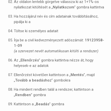
Az oldalon lentebb görgetve válassza ki az 1+1%-os
nyilatkozat kitöltését a „
Nyilatkozom
” gombra kattintva
Ha hozzájárul név és cím adatainak továbbításához,
pipálja ki a
Töltse ki személyes adatait
Írja be a civil kedvezményezett adószámát:
19123958-
1-09
(a szervezet nevét automatikusan kitölti a rendszer)
Az „
Ellenőrzés
” gombra kattintva nézze át, hogy
helyesek-e az adatok
Ellenőrzést követően kattintson a „
Mentés
”, majd
„
Tovább a beadáshoz
” gombokra
Ha mindent rendben talál a rendszer, kattintson a
„
Rendben
” gombra
Kattintson a „
Beadás
” gombra