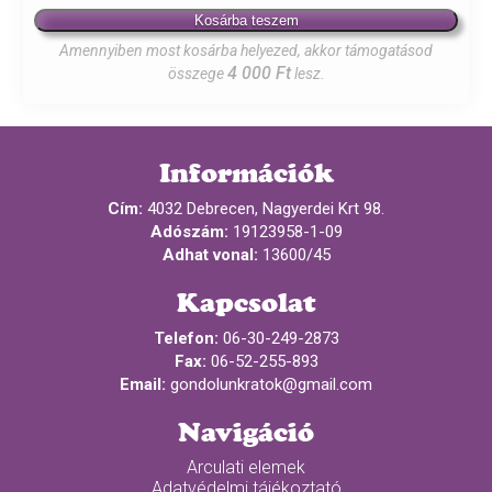
Anyák
Kosárba teszem
napi
Amennyiben most kosárba helyezed, akkor támogatásod
karkötő
4 000 Ft
összege
lesz.
mennyiség
Információk
Cím:
4032 Debrecen, Nagyerdei Krt 98.
Adószám:
19123958-1-09
Adhat vonal:
13600/45
Kapcsolat
Telefon:
06-30-249-2873
Fax:
06-52-255-893
Email:
gondolunkratok@gmail.com
Navigáció
Arculati elemek
Adatvédelmi tájékoztató