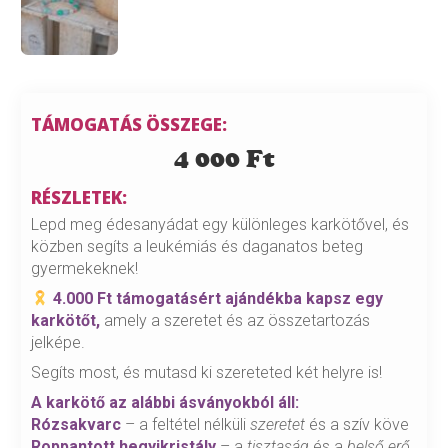
TÁMOGATÁS ÖSSZEGE:
4 000
Ft
RÉSZLETEK:
Lepd meg édesanyádat egy különleges karkötővel, és
közben segíts a leukémiás és daganatos beteg
gyermekeknek!
4.000 Ft támogatásért ajándékba kapsz egy
karkötőt,
amely a szeretet és az összetartozás
jelképe.
Segíts most, és mutasd ki szereteted két helyre is!
A karkötő az alábbi ásványokból áll:
Rózsakvarc
– a feltétel nélküli
szeretet
és a szív köve
Roppantott hegyikristály
– a
tisztaság
és a
belső erő