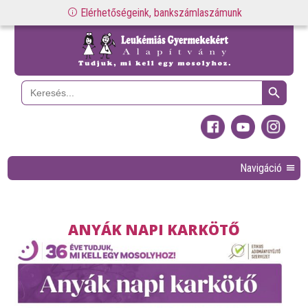
Elérhetőségeink, bankszámlaszámunk
Search Button
Search
for:
Navigáció
ANYÁK NAPI KARKÖTŐ