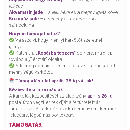
jelképe
Akvamarin jade
– a
lelki béke
és a
megnyugvás
köve
Krizopáz jade
– a
remény
és az
újrakezdés
szimbóluma
Hogyan támogathatsz?
Válaszd ki, hogy mennyi karkötőt szeretnél
igényelni.
Kattints a
„Kosárba teszem”
gombra, majd lépj
tovább a „Pénztár” oldalra.
Add meg adataidat, és mi postázzuk a megadott
mennyiségű karkötőt.
Támogatásodat április 26-ig várjuk!
Kézbesítési információk:
A karkötők kézbesítését az alapítvány
április 26-ig
postai úton végzi, ennek díját a feltüntetett ár
tartalmazza. A karkötők levélküldeményként kerülnek
feladásra, légpárnás borítékban.
TÁMOGATÁS: