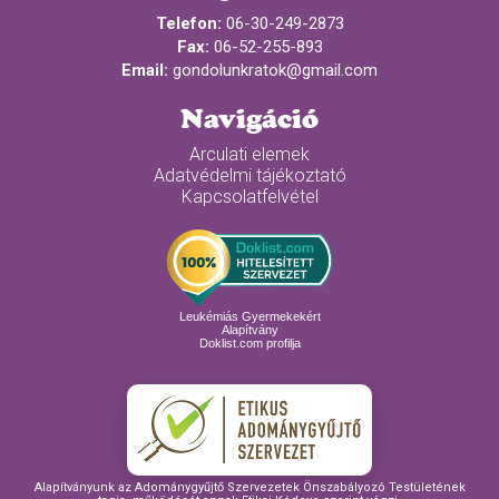
Telefon:
06-30-249-2873
Fax:
06-52-255-893
Email:
gondolunkratok@gmail.com
Navigáció
Arculati elemek
Adatvédelmi tájékoztató
Kapcsolatfelvétel
Leukémiás Gyermekekért
Alapítvány
Doklist.com profilja
Alapítványunk az Adománygyűjtő Szervezetek Önszabályozó Testületének