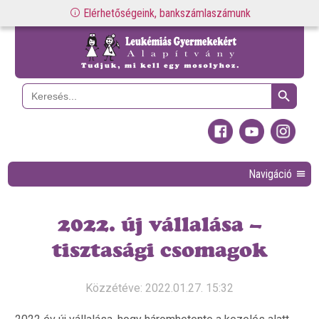
Elérhetőségeink, bankszámlaszámunk
Search Button
Search
for:
Navigáció
2022. új vállalása –
tisztasági csomagok
Közzétéve: 2022.01.27. 15:32