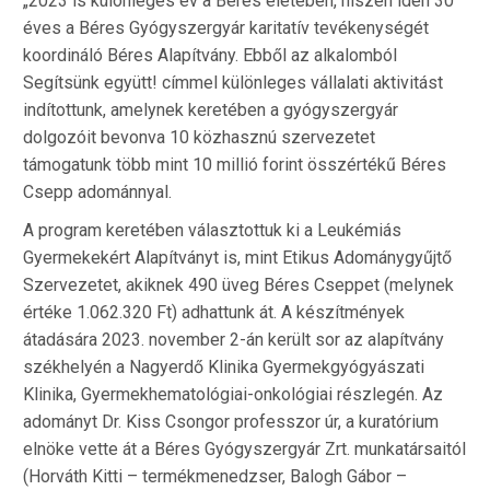
„2023 is különleges év a Béres életében, hiszen idén 30
éves a Béres Gyógyszergyár karitatív tevékenységét
koordináló Béres Alapítvány. Ebből az alkalomból
Segítsünk együtt! címmel különleges vállalati aktivitást
indítottunk, amelynek keretében a gyógyszergyár
dolgozóit bevonva 10 közhasznú szervezetet
támogatunk több mint 10 millió forint összértékű Béres
Csepp adománnyal.
A program keretében választottuk ki a Leukémiás
Gyermekekért Alapítványt is, mint Etikus Adománygyűjtő
Szervezetet, akiknek 490 üveg Béres Cseppet (melynek
értéke 1.062.320 Ft) adhattunk át. A készítmények
átadására 2023. november 2-án került sor az alapítvány
székhelyén a Nagyerdő Klinika Gyermekgyógyászati
Klinika, Gyermekhematológiai-onkológiai részlegén. Az
adományt Dr. Kiss Csongor professzor úr, a kuratórium
elnöke vette át a Béres Gyógyszergyár Zrt. munkatársaitól
(Horváth Kitti – termékmenedzser, Balogh Gábor –