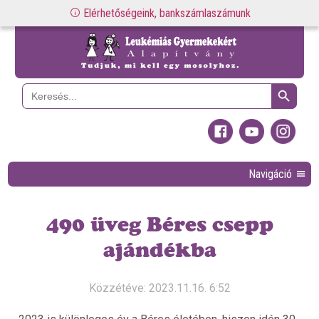
Elérhetőségeink, bankszámlaszámunk
Search Button
Search
for:
Navigáció
490 üveg Béres csepp
ajándékba
Közzétéve: 2023.11.16. 6:52