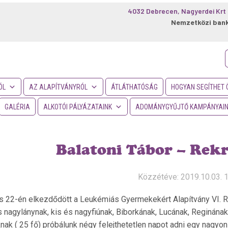
4032 Debrecen, Nagyerdei Krt 
Nemzetközi ban
f
ÓL
AZ ALAPÍTVÁNYRÓL
ÁTLÁTHATÓSÁG
HOGYAN SEGÍTHET 
GALÉRIA
ALKOTÓI PÁLYÁZATAINK
ADOMÁNYGYŰJTŐ KAMPÁNYAI
Balatoni Tábor – Rekr
Közzétéve: 2019.10.03. 
 22-én elkezdődött a Leukémiás Gyermekekért Alapítvány VI. Rek
és nagylánynak, kis és nagyfiúnak, Biborkának, Lucának, Reginának
knak ( 25 fő) próbálunk négy felejthetetlen napot adni egy nagyo