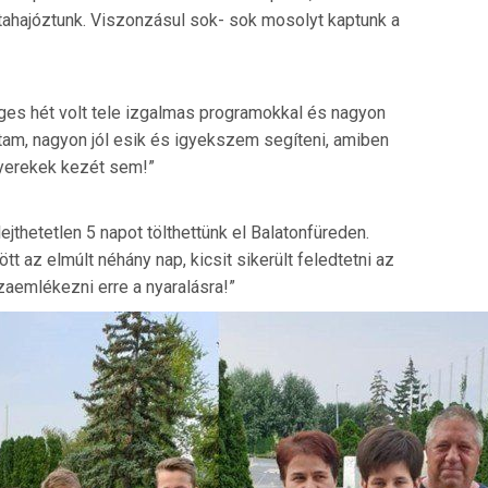
étahajóztunk. Viszonzásul sok- sok mosolyt kaptunk a
ges hét volt tele izgalmas programokkal és nagyon
tam, nagyon jól esik és igyekszem segíteni, amiben
yerekek kezét sem!”
jthetetlen 5 napot tölthettünk el Balatonfüreden.
t az elmúlt néhány nap, kicsit sikerült feledtetni az
zaemlékezni erre a nyaralásra!”