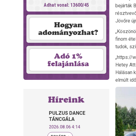
Adhat vonal: 13600/45
bejárták 
résztvevő
Jövőre új
Hogyan
adományozhat?
„Köszönöm
finom éte
tudok, sz
Adó 1%
„https:/
felajánlása
Hetey Att
Hálásan k
elmúlt id
Híreink
PULZUS DANCE
TÁNCGÁLA
2026.08.06 4:14