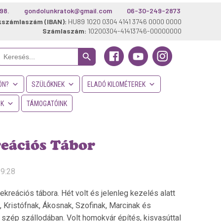
98.
gondolunkratok@gmail.com
06-30-249-2873
kszámlaszám (IBAN):
HU89 1020 0304 4141 3746 0000 0000
Számlaszám:
10200304-41413746-00000000
Search Button
Search
or:
ÖN?
SZÜLŐKNEK
ELADÓ KILOMÉTEREK
NK
TÁMOGATÓINK
eációs Tábor
19:28
reációs tábora. Hét volt és jelenleg kezelés alatt
, Kristófnak, Ákosnak, Szofinak, Marcinak és
n szép szállodában. Volt homokvár építés, kisvasúttal