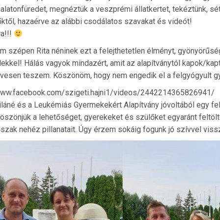
Balatonfüredet, megnéztük a veszprémi állatkertet, tekéztünk, s
ktől, hazaérve az alábbi csodálatos szavakat és videót!
ra!!!
 szépen Rita néninek ezt a felejthetetlen élményt, gyönyörűsé
lekkel! Hálás vagyok mindazért, amit az alapítványtól kapok/kap
ívesen teszem. Köszönöm, hogy nem engedik el a felgyógyult g
/www.facebook.com/szigeti.hajni1/videos/2442214365826941/
iláné és a Leukémiás Gyermekekért Alapítvány jóvoltából egy fele
öszönjük a lehetőséget, gyerekeket és szülőket egyaránt feltöltöt
őszak nehéz pillanatait. Úgy érzem sokáig fogunk jó szívvel viss