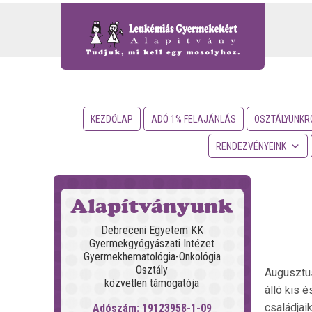
KEZDŐLAP
ADÓ 1% FELAJÁNLÁS
OSZTÁLYUNKR
RENDEZVÉNYEINK
Alapítványunk
Debreceni Egyetem KK
Gyermekgyógyászati Intézet
Gyermekhematológia-Onkológia
Osztály
Augusztus
közvetlen támogatója
álló kis 
családjai
Adószám: 19123958-1-09