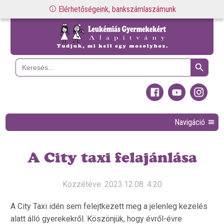
Elérhetőségeink, bankszámlaszámunk
Search Button
Search
for:
Navigáció
A City taxi felajánlása
Közzétéve: 2023.12.08. 4:20
A City Taxi idén sem felejtkezett meg a jelenleg kezelés
alatt álló gyerekekről. Köszönjük, hogy évről-évre