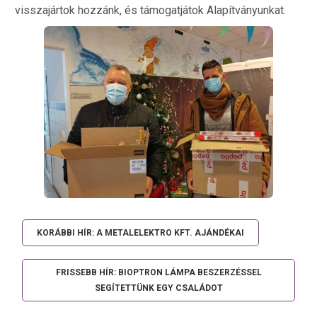
visszajártok hozzánk, és támogatjátok Alapítványunkat.
KORÁBBI HÍR: A METALELEKTRO KFT. AJÁNDÉKAI
FRISSEBB HÍR: BIOPTRON LÁMPA BESZERZÉSSEL
SEGÍTETTÜNK EGY CSALÁDOT