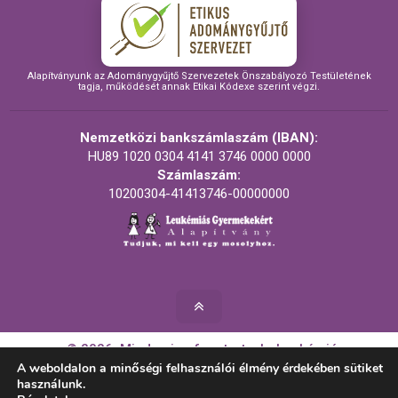
Alapítványunk az Adománygyűjtő Szervezetek Önszabályozó Testületének
tagja, működését annak Etikai Kódexe szerint végzi.
Nemzetközi bankszámlaszám (IBAN):
HU89 1020 0304 4141 3746 0000 0000
Számlaszám:
10200304-41413746-00000000
© 2026. Minden jog fenntartva! - Leukémiás
Gyermekekért Alapítvány
A weboldalon a minőségi felhasználói élmény érdekében sütiket
használunk.