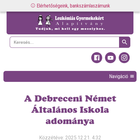
Elérhetőségeink, bankszámlaszámunk
Search Button
Search
for:
Navigáció
A Debreceni Német
Általános Iskola
adománya
Közzétéve: 2025.12.21. 4:32