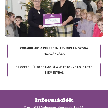
KORÁBBI HÍR: A DEBRECENI LEVENDULA ÓVODA
FELAJÁNLÁSA
FRISSEBB HÍR: BESZÁMOLÓ A JÓTÉKONYSÁGI DARTS
ESEMÉNYRŐL
Információk
Cím:
4032 Debrecen, Nagyerdei Krt 98.