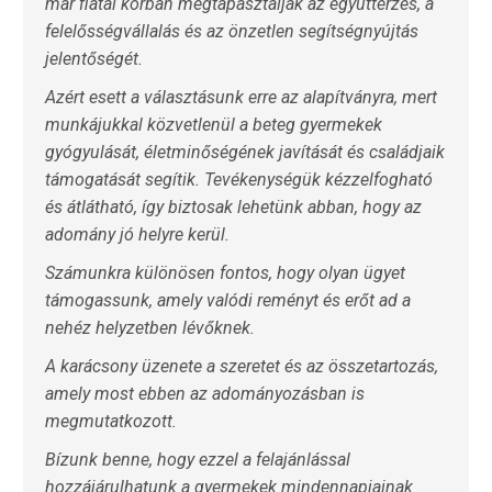
már fiatal korban megtapasztalják az együttérzés, a
felelősségvállalás és az önzetlen segítségnyújtás
jelentőségét.
Azért esett a választásunk erre az alapítványra, mert
munkájukkal közvetlenül a beteg gyermekek
gyógyulását, életminőségének javítását és családjaik
támogatását segítik. Tevékenységük kézzelfogható
és átlátható, így biztosak lehetünk abban, hogy az
adomány jó helyre kerül.
Számunkra különösen fontos, hogy olyan ügyet
támogassunk, amely valódi reményt és erőt ad a
nehéz helyzetben lévőknek.
A karácsony üzenete a szeretet és az összetartozás,
amely most ebben az adományozásban is
megmutatkozott.
Bízunk benne, hogy ezzel a felajánlással
hozzájárulhatunk a gyermekek mindennapjainak