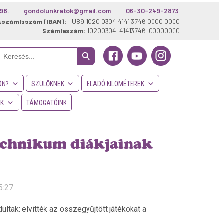
98.
gondolunkratok@gmail.com
06-30-249-2873
kszámlaszám (IBAN):
HU89 1020 0304 4141 3746 0000 0000
Számlaszám:
10200304-41413746-00000000
Search Button
Search
or:
ÖN?
SZÜLŐKNEK
ELADÓ KILOMÉTEREK
NK
TÁMOGATÓINK
echnikum diákjainak
5:27
ltak: elvitték az összegyűjtött játékokat a