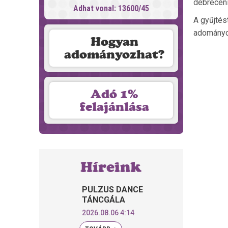
debreceni
Adhat vonal: 13600/45
A gyűjtés
adományo
Hogyan
adományozhat?
Adó 1%
felajánlása
Híreink
PULZUS DANCE
TÁNCGÁLA
2026.08.06 4:14