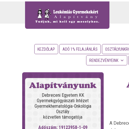
KEZDŐLAP
ADÓ 1% FELAJÁNLÁS
OSZTÁLYUNKR
RENDEZVÉNYEINK
Alapítványunk
Debreceni Egyetem KK
Gyermekgyógyászati Intézet
Gyermekhematológia-Onkológia
Osztály
közvetlen támogatója
A Debrece
Adószám: 19123958-1-09