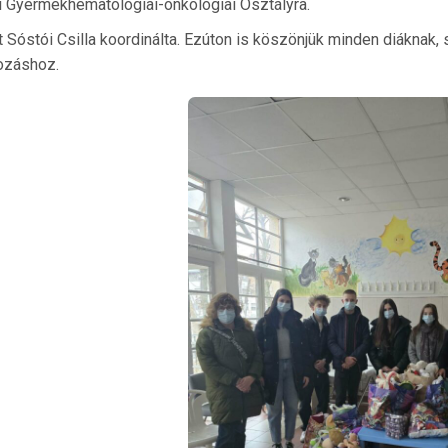
 Gyermekhematológiai-onkológiai Osztályra.
t Sóstói Csilla koordinálta. Ezúton is köszönjük minden diáknak,
záshoz.