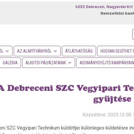
4032 Debrecen, Nagyerdei Krt 
Nemzetközi ban
f
ÓL
AZ ALAPÍTVÁNYRÓL
ÁTLÁTHATÓSÁG
HOGYAN SEGÍTHET 
GALÉRIA
ALKOTÓI PÁLYÁZATAINK
ADOMÁNYGYŰJTŐ KAMPÁNYAI
A Debreceni SZC Vegyipari T
gyűjtése
Közzétéve: 2025.12.08. 
ni SZC Vegyipari Technikum küldöttjei különleges küldetésre indu