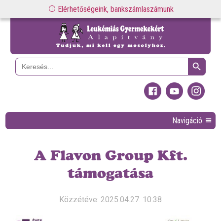
Elérhetőségeink, bankszámlaszámunk
Search Button
Search
for:
Navigáció
A Flavon Group Kft.
támogatása
Közzétéve: 2025.04.27. 10:38