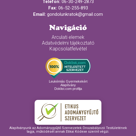
Telefon:
06-30-249-2873
Fax:
06-52-255-893
Email:
gondolunkratok@gmail.com
Navigáció
Arculati elemek
Adatvédelmi tájékoztató
Kapcsolatfelvétel
Leukémiás Gyermekekért
Alapítvány
Doklist.com profilja
Alapítványunk az Adománygyűjtő Szervezetek Önszabályozó Testületének
tagja, működését annak Etikai Kódexe szerint végzi.