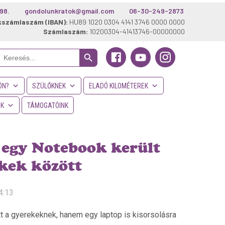
98.
gondolunkratok@gmail.com
06-30-249-2873
kszámlaszám (IBAN):
HU89 1020 0304 4141 3746 0000 0000
Számlaszám:
10200304-41413746-00000000
Search Button
Search
or:
ÖN?
SZÜLŐKNEK
ELADÓ KILOMÉTEREK
NK
TÁMOGATÓINK
 egy Notebook került
ekek között
4:13
 a gyerekeknek, hanem egy laptop is kisorsolásra