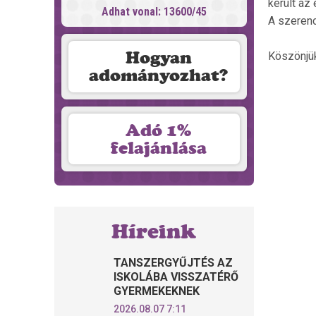
került az
Adhat vonal: 13600/45
A szerenc
Hogyan
Köszönjü
adományozhat?
Adó 1%
felajánlása
Híreink
TANSZERGYŰJTÉS AZ
ISKOLÁBA VISSZATÉRŐ
GYERMEKEKNEK
2026.08.07 7:11