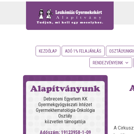
KEZDŐLAP
ADÓ 1% FELAJÁNLÁS
OSZTÁLYUNKR
RENDEZVÉNYEINK
A
Alapítványunk
Debreceni Egyetem KK
Gyermekgyógyászati Intézet
Gyermekhematológia-Onkológia
Osztály
közvetlen támogatója
A Cirkusz
Adószám: 19123958-1-09