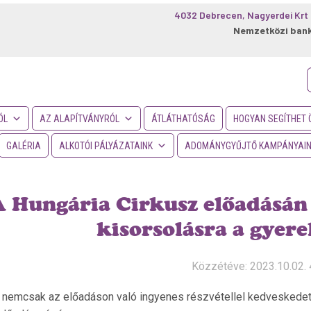
4032 Debrecen, Nagyerdei Krt 
Nemzetközi ban
f
ÓL
AZ ALAPÍTVÁNYRÓL
ÁTLÁTHATÓSÁG
HOGYAN SEGÍTHET 
GALÉRIA
ALKOTÓI PÁLYÁZATAINK
ADOMÁNYGYŰJTŐ KAMPÁNYAI
 Hungária Cirkusz előadásán
kisorsolásra a gyer
Közzétéve: 2023.10.02. 
 nemcsak az előadáson való ingyenes részvétellel kedveskedett