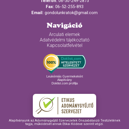
Telefon:
06-30-249-2873
Fax:
06-52-255-893
Email:
gondolunkratok@gmail.com
Navigáció
Arculati elemek
Adatvédelmi tájékoztató
Kapcsolatfelvétel
Leukémiás Gyermekekért
Alapítvány
Doklist.com profilja
Alapítványunk az Adománygyűjtő Szervezetek Önszabályozó Testületének
tagja, működését annak Etikai Kódexe szerint végzi.