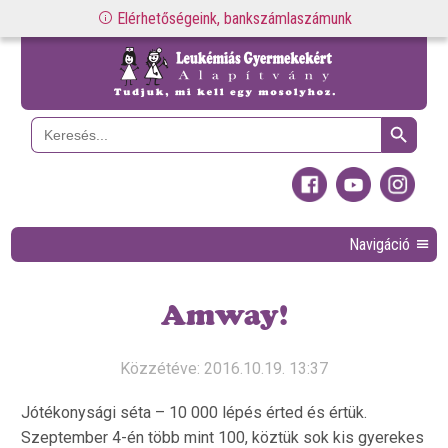
Elérhetőségeink, bankszámlaszámunk
Search Button
Search
for:
Navigáció
Amway!
Közzétéve: 2016.10.19. 13:37
Jótékonysági séta – 10 000 lépés érted és értük.
Szeptember 4-én több mint 100, köztük sok kis gyerekes