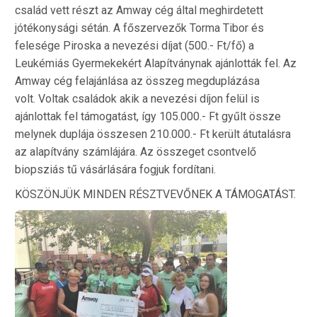
család vett részt az Amway cég által meghirdetett
jótéko
nysági sétán. A főszervezők Torma Tibor és
felesége Piroska a nevezési díjat (500.- Ft/fő) a
Leukémiás Gyermekekért Alapítványnak ajánlották fel. Az
Amway cég felajánlása az összeg megduplázása
volt. Voltak családok akik a nevezési díjon felül is
ajánlottak fel támogatást, így 105.000.- Ft gyűlt össze
melynek duplája összesen 210.000.- Ft került átutalásra
az alapítvány számlájára. Az összeget csontvelő
biopsziás tű vásárlására fogjuk fordítani.
KÖSZÖNJÜK MINDEN RÉSZTVEVŐNEK A TÁMOGATÁST.