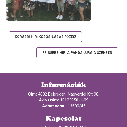
KORÁBBI HÍR: KÖZÖS-LÁBAS FŐZÉS!
FRISSEBB HÍR: A PANDA ÚJRA A SZÉKBEN
Információk
Cím:
4032 Debrecen, Nagyerdei Krt 98.
Adószám:
19123958-1-09
Adhat vonal:
13600/45
Kapcsolat