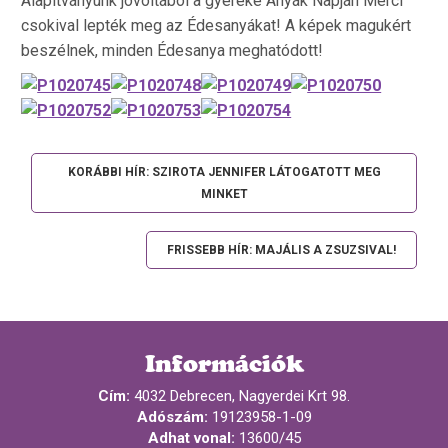
Alapítványunk jóvoltából a gyereke Anyák Napján Merci
csokival lepték meg az Édesanyákat! A képek magukért
beszélnek, minden Édesanya meghatódott!
KORÁBBI HÍR: SZIROTA JENNIFER LÁTOGATOTT MEG
MINKET
FRISSEBB HÍR: MAJÁLIS A ZSUZSIVAL!
Információk
Cím:
4032 Debrecen, Nagyerdei Krt 98.
Adószám:
19123958-1-09
Adhat vonal:
13600/45