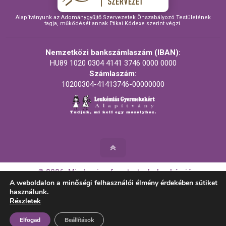
Alapítványunk az Adománygyűjtő Szervezetek Önszabályozó Testületének
tagja, működését annak Etikai Kódexe szerint végzi.
Nemzetközi bankszámlaszám (IBAN):
HU89 1020 0304 4141 3746 0000 0000
Számlaszám:
10200304-41413746-00000000
© 2026. Minden jog fenntartva! - Leukémiás
Gyermekekért Alapítvány
A weboldalon a minőségi felhasználói élmény érdekében sütiket
használunk.
Részletek
Készítette:
Elfogad
Beállítások