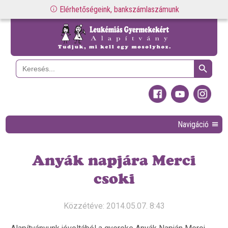
Elérhetőségeink, bankszámlaszámunk
Search Button
Search
for:
Navigáció
Anyák napjára Merci
csoki
Közzétéve: 2014.05.07. 8:43