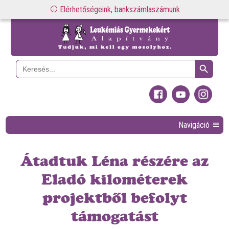
Elérhetőségeink, bankszámlaszámunk
Search Button
Search
for:
Navigáció
Átadtuk Léna részére az
Eladó kilométerek
projektből befolyt
támogatást