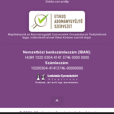
Doklist.com profilja
Alapítványunk az Adománygyűjtő Szervezetek Önszabályozó Testületének
tagja, működését annak Etikai Kódexe szerint végzi.
Nemzetközi bankszámlaszám (IBAN):
HU89 1020 0304 4141 3746 0000 0000
Számlaszám:
10200304-41413746-00000000
© 2026. Minden jog fenntartva! - Leukémiás