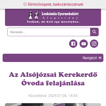
Elérhetőségeink, bankszámlaszámunk
Search Button
Search
for:
Navigáció
Az Alsójózsai Kerekerdő
Óvoda felajánlása
Közzétéve: 2026.01.06. 14:45