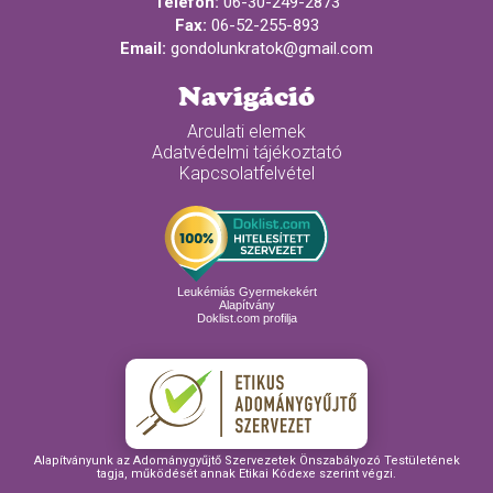
Telefon:
06-30-249-2873
Fax:
06-52-255-893
Email:
gondolunkratok@gmail.com
Navigáció
Arculati elemek
Adatvédelmi tájékoztató
Kapcsolatfelvétel
Leukémiás Gyermekekért
Alapítvány
Doklist.com profilja
Alapítványunk az Adománygyűjtő Szervezetek Önszabályozó Testületének
tagja, működését annak Etikai Kódexe szerint végzi.