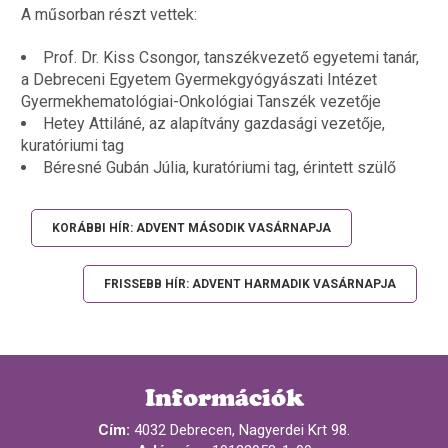
A műsorban részt vettek:
Prof. Dr. Kiss Csongor, tanszékvezető egyetemi tanár,
a Debreceni Egyetem Gyermekgyógyászati Intézet
Gyermekhematológiai-Onkológiai Tanszék vezetője
Hetey Attiláné, az alapítvány gazdasági vezetője,
kuratóriumi tag
Béresné Gubán Júlia, kuratóriumi tag, érintett szülő
KORÁBBI HÍR: ADVENT MÁSODIK VASÁRNAPJA
FRISSEBB HÍR: ADVENT HARMADIK VASÁRNAPJA
Információk
Cím:
4032 Debrecen, Nagyerdei Krt 98.