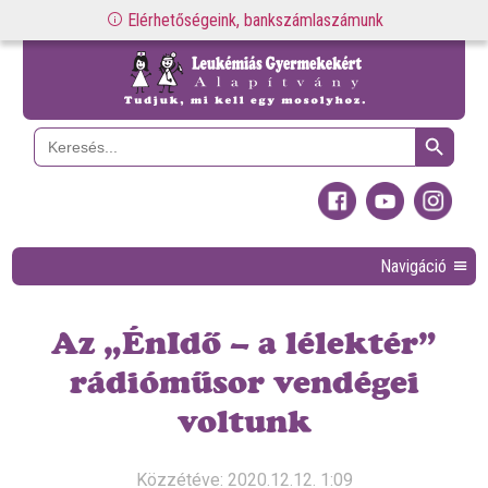
Elérhetőségeink, bankszámlaszámunk
Search Button
Search
for:
Navigáció
Az „ÉnIdő – a lélektér”
rádióműsor vendégei
voltunk
Közzétéve: 2020.12.12. 1:09