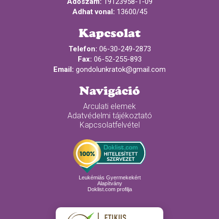
Adószám:
19123958-1-09
Adhat vonal:
13600/45
Kapcsolat
Telefon:
06-30-249-2873
Fax:
06-52-255-893
Email:
gondolunkratok@gmail.com
Navigáció
Arculati elemek
Adatvédelmi tájékoztató
Kapcsolatfelvétel
Leukémiás Gyermekekért
Alapítvány
Doklist.com profilja