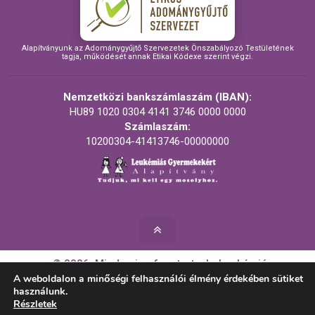
Alapítványunk az Adománygyűjtő Szervezetek Önszabályozó Testületének
tagja, működését annak Etikai Kódexe szerint végzi.
Nemzetközi bankszámlaszám (IBAN):
HU89 1020 0304 4141 3746 0000 0000
Számlaszám:
10200304-41413746-00000000
© 2026. Minden jog fenntartva! - Leukémiás
Gyermekekért Alapítvány
A weboldalon a minőségi felhasználói élmény érdekében sütiket
használunk.
Részletek
Készítette: