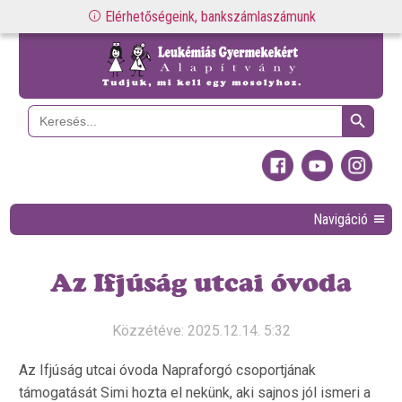
Elérhetőségeink, bankszámlaszámunk
Search Button
Search
for:
Navigáció
Az Ifjúság utcai óvoda
Közzétéve: 2025.12.14. 5:32
Az Ifjúság utcai óvoda Napraforgó csoportjának
támogatását Simi hozta el nekünk, aki sajnos jól ismeri a