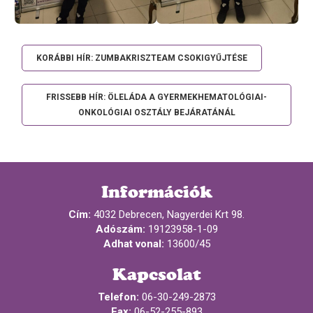
KORÁBBI HÍR: ZUMBAKRISZTEAM CSOKIGYŰJTÉSE
FRISSEBB HÍR: ÖLELÁDA A GYERMEKHEMATOLÓGIAI-
ONKOLÓGIAI OSZTÁLY BEJÁRATÁNÁL
Információk
Cím:
4032 Debrecen, Nagyerdei Krt 98.
Adószám:
19123958-1-09
Adhat vonal:
13600/45
Kapcsolat
Telefon:
06-30-249-2873
Fax:
06-52-255-893