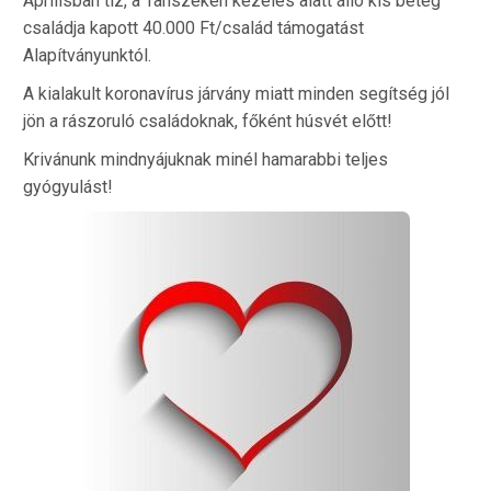
Áprilisban tíz, a Tanszéken kezelés alatt álló kis beteg
családja kapott 40.000 Ft/család támogatást
Alapítványunktól.
A kialakult koronavírus járvány miatt minden segítség jól
jön a rászoruló családoknak, főként húsvét előtt!
Krivánunk mindnyájuknak minél hamarabbi teljes
gyógyulást!