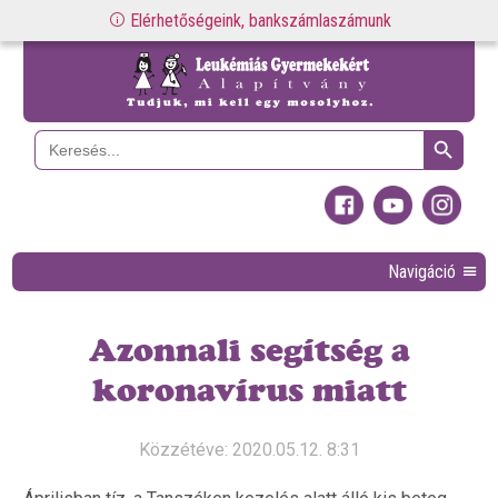
Elérhetőségeink, bankszámlaszámunk
Search Button
Search
for:
Navigáció
Azonnali segítség a
koronavírus miatt
Közzétéve: 2020.05.12. 8:31