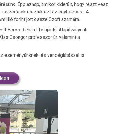
résünk. Épp aznap, amikor kiderült, hogy részt vesz
 Sorsszerűnek éreztük ezt az egybeesést. A
millió forint jött össze Szofi számára.
lt Boros Richárd, felajánló, Alapítványunk
Kiss Csongor professzor úr, valamint a
az eseményünknek, és vendéglátással is
Haon