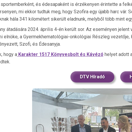
 sportemberként, és édesapaként is érzékenyen érintette a felké
rsenyen, mi ekkor tudtuk meg, hogy Szofira egy újabb harc vár.
nak hála 341 kilométert sikerült eladnunk, melyből több mint egy
y átadására 2024. április 4-én került sor. Az eseményen jelent vo
mi elnöke, a Gyermekhematológiai-onkológiai Részleg vezetője, 
yezett, Szofi, és Édesanyja.
, hogy a
Karakter 1517 Könyvesbolt és Kávézó
helyet adott 
dtek.
DTV Híradó