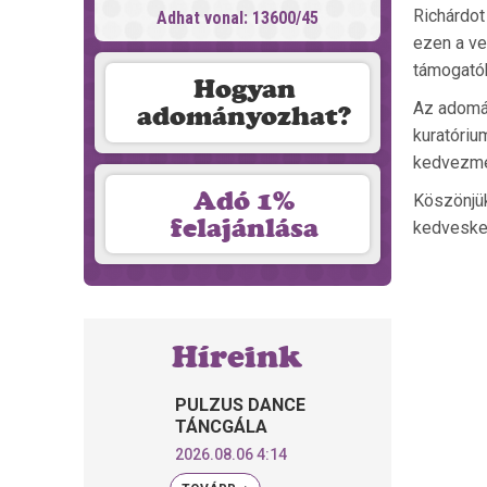
Richárdot
Adhat vonal: 13600/45
ezen a ve
támogatók
Hogyan
Az adomán
adományozhat?
kuratóriu
kedvezmén
Adó 1%
Köszönjük
felajánlása
kedveske
Híreink
PULZUS DANCE
TÁNCGÁLA
2026.08.06 4:14