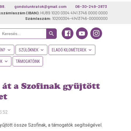
98.
gondolunkratok@gmail.com
06-30-249-2873
kszámlaszám (IBAN):
HU89 1020 0304 4141 3746 0000 0000
Számlaszám:
10200304-41413746-00000000
Search Button
Search
or:
ÖN?
SZÜLŐKNEK
ELADÓ KILOMÉTEREK
NK
TÁMOGATÓINK
át a Szofinak gyűjtött
et
5:52
gyűjtött össze Szofinak, a támogatók segítségével.