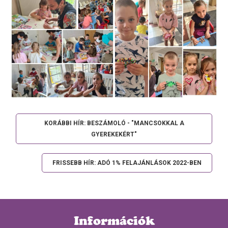
KORÁBBI HÍR: BESZÁMOLÓ - "MANCSOKKAL A
GYEREKEKÉRT"
FRISSEBB HÍR: ADÓ 1% FELAJÁNLÁSOK 2022-BEN
Információk