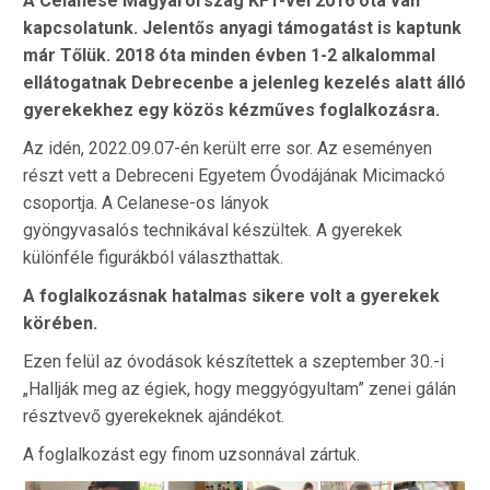
A Celanese Magyarország KFT-vel 2016 óta van
kapcsolatunk. Jelentős anyagi támogatást is kaptunk
már Tőlük. 2018 óta minden évben 1-2 alkalommal
ellátogatnak Debrecenbe a jelenleg kezelés alatt álló
gyerekekhez egy közös kézműves foglalkozásra.
Az idén, 2022.09.07-én került erre sor. Az eseményen
részt vett a Debreceni Egyetem Óvodájának Micimackó
csoportja. A Celanese-os lányok
gyöngyvasalós technikával készültek. A gyerekek
különféle figurákból választhattak.
A foglalkozásnak hatalmas sikere volt a gyerekek
körében.
Ezen felül az óvodások készítettek a szeptember 30.-i
„Hallják meg az égiek, hogy meggyógyultam” zenei gálán
résztvevő gyerekeknek ajándékot.
A foglalkozást egy finom uzsonnával zártuk.