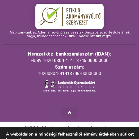
Alapítványunk az Adománygyűjtő Szervezetek Önszabályozó Testületének
tagja, működését annak Etikai Kódexe szerint végzi.
Nemzetközi bankszámlaszám (IBAN):
HU89 1020 0304 4141 3746 0000 0000
Számlaszám:
10200304-41413746-00000000
© 2026. Minden jog fenntartva! - Leukémiás
Gyermekekért Alapítvány
A weboldalon a minőségi felhasználói élmény érdekében sütiket