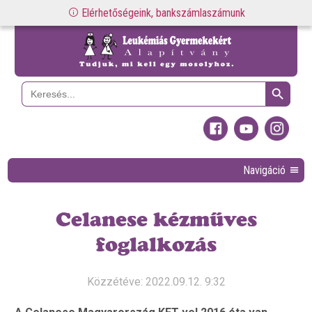
Elérhetőségeink, bankszámlaszámunk
Search Button
Search
for:
Navigáció
Celanese kézműves
foglalkozás
Közzétéve: 2022.09.12. 9:32