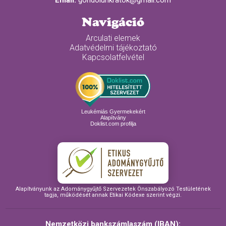
Email:
gondolunkratok@gmail.com
Navigáció
Arculati elemek
Adatvédelmi tájékoztató
Kapcsolatfelvétel
Leukémiás Gyermekekért
Alapítvány
Doklist.com profilja
Alapítványunk az Adománygyűjtő Szervezetek Önszabályozó Testületének
tagja, működését annak Etikai Kódexe szerint végzi.
Nemzetközi bankszámlaszám (IBAN):