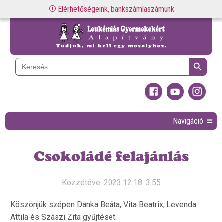
Elérhetőségeink, bankszámlaszámunk
Search Button
Search
for:
Navigáció
Csokoládé felajánlás
Közzétéve: 2023.12.18. 3:55
Köszönjük szépen Danka Beáta, Vita Beatrix, Levenda
Attila és Szászi Zita gyűjtését.