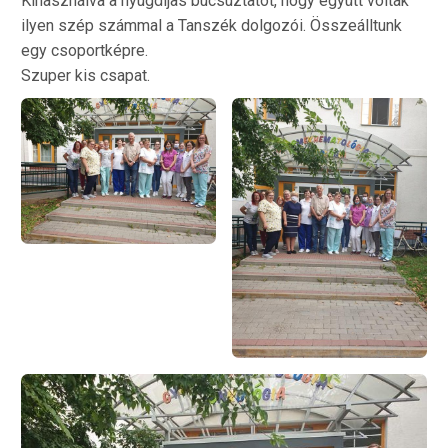
Kihasználva a nyugdijas búcsúztatót, hogy együtt voltak
ilyen szép számmal a Tanszék dolgozói. Összeálltunk
egy csoportképre.
Szuper kis csapat.