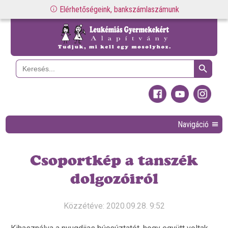
Elérhetőségeink, bankszámlaszámunk
Search Button
Search
for:
Navigáció
Csoportkép a tanszék
dolgozóiról
Közzétéve: 2020.09.28. 9:52