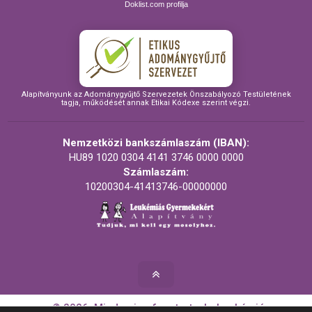
Doklist.com profilja
Alapítványunk az Adománygyűjtő Szervezetek Önszabályozó Testületének
tagja, működését annak Etikai Kódexe szerint végzi.
Nemzetközi bankszámlaszám (IBAN):
HU89 1020 0304 4141 3746 0000 0000
Számlaszám:
10200304-41413746-00000000
© 2026. Minden jog fenntartva! - Leukémiás