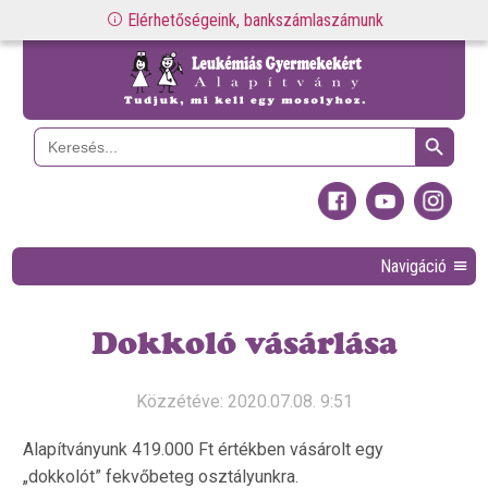
Elérhetőségeink, bankszámlaszámunk
Search Button
Search
for:
Navigáció
Dokkoló vásárlása
Közzétéve: 2020.07.08. 9:51
Alapítványunk 419.000 Ft értékben vásárolt egy
„dokkolót” fekvőbeteg osztályunkra.