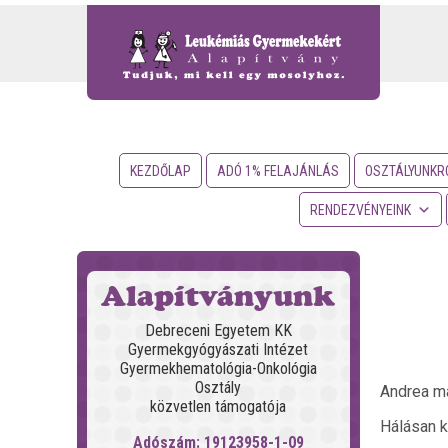
KEZDŐLAP
ADÓ 1% FELAJÁNLÁS
OSZTÁLYUNKR
RENDEZVÉNYEINK
Alapítványunk
Debreceni Egyetem KK
Gyermekgyógyászati Intézet
Gyermekhematológia-Onkológia
Osztály
Andrea má
közvetlen támogatója
Hálásan k
Adószám: 19123958-1-09