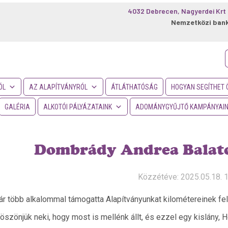
4032 Debrecen, Nagyerdei Krt 
Nemzetközi ban
f
ÓL
AZ ALAPÍTVÁNYRÓL
ÁTLÁTHATÓSÁG
HOGYAN SEGÍTHET 
GALÉRIA
ALKOTÓI PÁLYÁZATAINK
ADOMÁNYGYŰJTŐ KAMPÁNYAI
Dombrády Andrea Balato
Közzétéve: 2025.05.18. 
r több alkalommal támogatta Alapítványunkat kilométereinek fela
öszönjük neki, hogy most is mellénk állt, és ezzel egy kislány, H