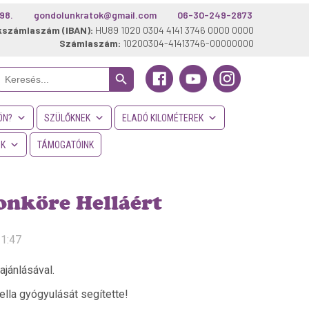
98.
gondolunkratok@gmail.com
06-30-249-2873
kszámlaszám (IBAN):
HU89 1020 0304 4141 3746 0000 0000
Számlaszám:
10200304-41413746-00000000
Search Button
Search
or:
ÖN?
SZÜLŐKNEK
ELADÓ KILOMÉTEREK
NK
TÁMOGATÓINK
nköre Helláért
11:47
jánlásával.
ella gyógyulását segítette!