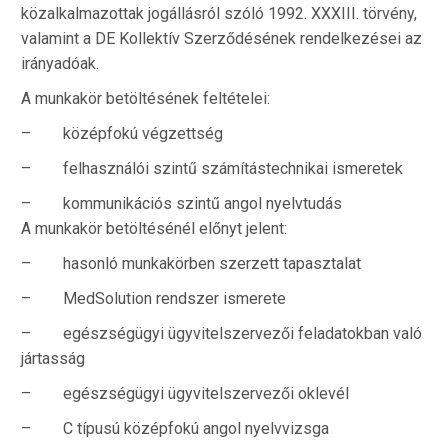
közalkalmazottak jogállásról szóló 1992. XXXIII. törvény,
valamint a DE Kollektív Szerződésének rendelkezései az
irányadóak.
A munkakör betöltésének feltételei:
– középfokú végzettség
– felhasználói szintű számítástechnikai ismeretek
– kommunikációs szintű angol nyelvtudás
A munkakör betöltésénél előnyt jelent:
– hasonló munkakörben szerzett tapasztalat
– MedSolution rendszer ismerete
– egészségügyi ügyvitelszervezői feladatokban való
jártasság
– egészségügyi ügyvitelszervezői oklevél
– C típusú középfokú angol nyelvvizsga