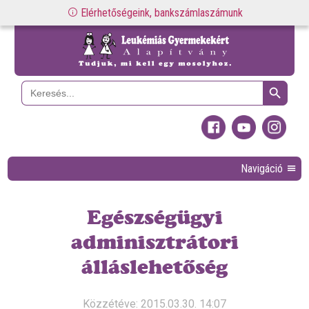
Elérhetőségeink, bankszámlaszámunk
Search Button
Search
for:
Navigáció
Egészségügyi
adminisztrátori
álláslehetőség
Közzétéve: 2015.03.30. 14:07