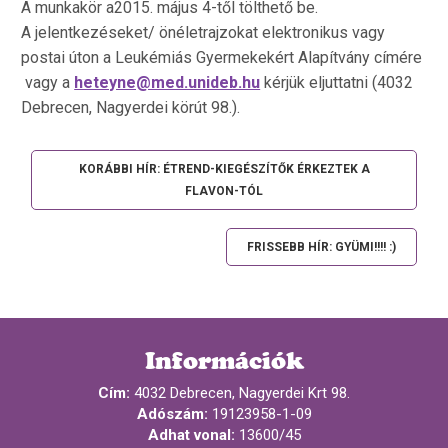
A munkakör a2015. május 4-től tölthető be.
A jelentkezéseket/ önéletrajzokat elektronikus vagy
postai úton a Leukémiás Gyermekekért Alapítvány címére
vagy a
heteyne@med.unideb.hu
kérjük eljuttatni (4032
Debrecen, Nagyerdei körút 98.).
KORÁBBI HÍR: ÉTREND-KIEGÉSZÍTŐK ÉRKEZTEK A
FLAVON-TÓL
FRISSEBB HÍR: GYÜMI!!!! :)
Információk
Cím:
4032 Debrecen, Nagyerdei Krt 98.
Adószám:
19123958-1-09
Adhat vonal:
13600/45