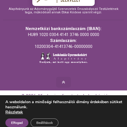
Alapítványunk az Adománygyűjtő Szervezetek Önszabályozó Testületének
tagja, működését annak Etikai Kódexe szerint végzi.
Nemzetközi bankszámlaszám (IBAN):
HU89 1020 0304 4141 3746 0000 0000
Számlaszám:
10200304-41413746-00000000
© 2026. Minden jog fenntartva! - Leukémiás
Gyermekekért Alapítvány
A weboldalon a minőségi felhasználói élmény érdekében sütiket
használunk.
Részletek
Készítette:
Elfogad
Beállítások