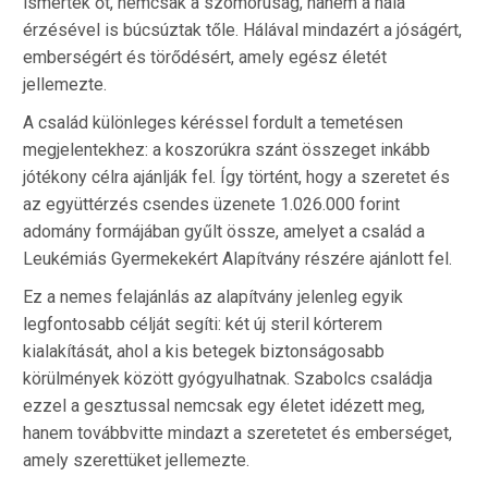
ismerték őt, nemcsak a szomorúság, hanem a hála
érzésével is búcsúztak tőle. Hálával mindazért a jóságért,
emberségért és törődésért, amely egész életét
jellemezte.
A család különleges kéréssel fordult a temetésen
megjelentekhez: a koszorúkra szánt összeget inkább
jótékony célra ajánlják fel. Így történt, hogy a szeretet és
az együttérzés csendes üzenete 1.026.000 forint
adomány formájában gyűlt össze, amelyet a család a
Leukémiás Gyermekekért Alapítvány részére ajánlott fel.
Ez a nemes felajánlás az alapítvány jelenleg egyik
legfontosabb célját segíti: két új steril kórterem
kialakítását, ahol a kis betegek biztonságosabb
körülmények között gyógyulhatnak. Szabolcs családja
ezzel a gesztussal nemcsak egy életet idézett meg,
hanem továbbvitte mindazt a szeretetet és emberséget,
amely szerettüket jellemezte.