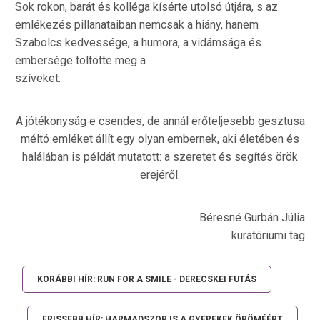
Sok rokon, barát és kolléga kísérte utolsó útjára, s az
emlékezés pillanataiban nemcsak a hiány, hanem
Szabolcs kedvessége, a humora, a vidámsága és
embersége töltötte meg a
szíveket.
A jótékonyság e csendes, de annál erőteljesebb gesztusa
méltó emléket állít egy olyan embernek, aki életében és
halálában is példát mutatott: a szeretet és segítés örök
erejéről.
Béresné Gurbán Júlia
kuratóriumi tag
KORÁBBI HÍR: RUN FOR A SMILE - DERECSKEI FUTÁS
FRISSEBB HÍR: HARMADSZOR IS A GYEREKEK ÖRÖMÉÉRT