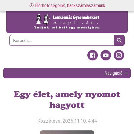
Elérhetőségeink, bankszámlaszámunk
Search Button
Search
for:
Navigáció
Egy élet, amely nyomot
hagyott
Közzétéve: 2025.11.10. 4:44