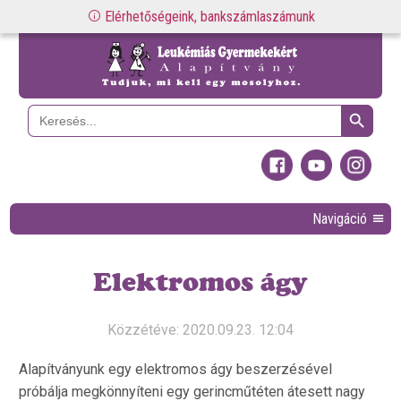
Elérhetőségeink, bankszámlaszámunk
Search Button
Search
for:
Navigáció
Elektromos ágy
Közzétéve: 2020.09.23. 12:04
Alapítványunk egy elektromos ágy beszerzésével
próbálja megkönnyíteni egy gerincműtéten átesett nagy