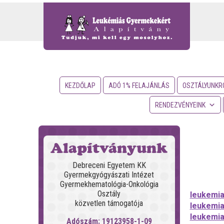
KEZDŐLAP
ADÓ 1% FELAJÁNLÁS
OSZTÁLYUNKR
RENDEZVÉNYEINK
Alapítványunk
Debreceni Egyetem KK
Gyermekgyógyászati Intézet
Gyermekhematológia-Onkológia
Osztály
leukemi
közvetlen támogatója
leukemia
leukemi
Adószám: 19123958-1-09