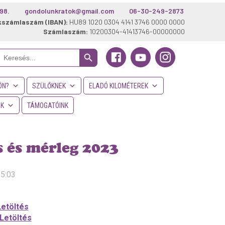
98.
gondolunkratok@gmail.com
06-30-249-2873
kszámlaszám (IBAN):
HU89 1020 0304 4141 3746 0000 0000
Számlaszám:
10200304-41413746-00000000
Search Button
Search
or:
ÖN?
SZÜLŐKNEK
ELADÓ KILOMÉTEREK
NK
TÁMOGATÓINK
 és mérleg 2023
15:03
Letöltés
Letöltés