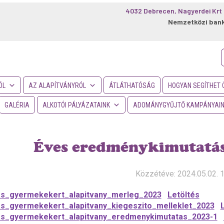
4032 Debrecen, Nagyerdei Krt 
Nemzetközi ban
f
ÓL
AZ ALAPÍTVÁNYRÓL
ÁTLÁTHATÓSÁG
HOGYAN SEGÍTHET 
GALÉRIA
ALKOTÓI PÁLYÁZATAINK
ADOMÁNYGYŰJTŐ KAMPÁNYAI
Éves eredménykimutatás
Közzétéve: 2024.05.02. 
as_gyermekekert_alapitvany_merleg_2023
Letöltés
s_gyermekekert_alapitvany_kiegeszito_melleklet_2023
as_gyermekekert_alapitvany_eredmenykimutatas_2023-1