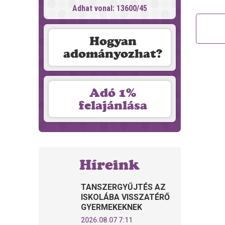
Adhat vonal: 13600/45
Hogyan
adományozhat?
Adó 1%
felajánlása
Híreink
TANSZERGYŰJTÉS AZ
ISKOLÁBA VISSZATÉRŐ
GYERMEKEKNEK
2026.08.07 7:11