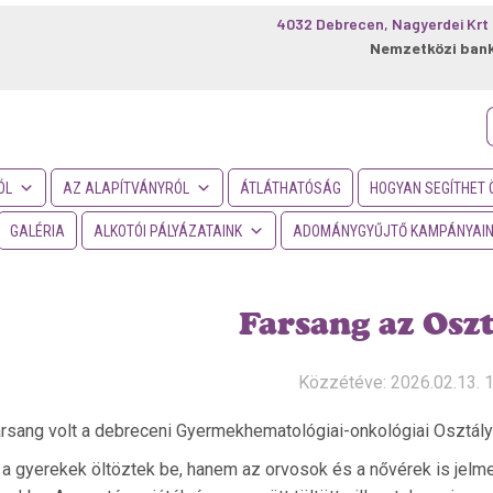
4032 Debrecen, Nagyerdei Krt 
Nemzetközi ban
f
ÓL
AZ ALAPÍTVÁNYRÓL
ÁTLÁTHATÓSÁG
HOGYAN SEGÍTHET 
GALÉRIA
ALKOTÓI PÁLYÁZATAINK
ADOMÁNYGYŰJTŐ KAMPÁNYAI
Farsang az Osz
Közzétéve: 2026.02.13. 
rsang volt a debreceni Gyermekhematológiai-onkológiai Osztály
 gyerekek öltöztek be, hanem az orvosok és a nővérek is jelme