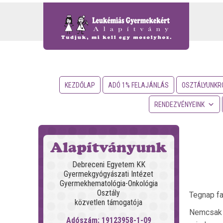
KEZDŐLAP
ADÓ 1% FELAJÁNLÁS
OSZTÁLYUNKR
RENDEZVÉNYEINK
Alapítványunk
Debreceni Egyetem KK
Gyermekgyógyászati Intézet
Gyermekhematológia-Onkológia
Osztály
Tegnap fa
közvetlen támogatója
Nemcsak a
Adószám: 19123958-1-09