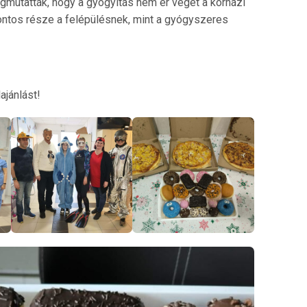
egmutatták, hogy a gyógyítás nem ér véget a kórházi
fontos része a felépülésnek, mint a gyógyszeres
jánlást!