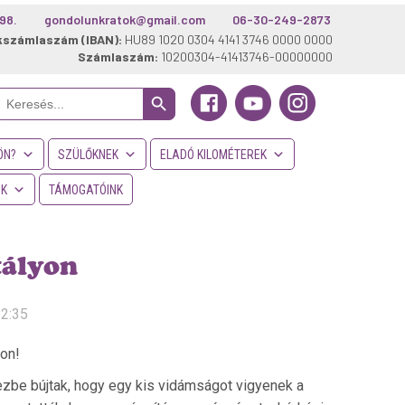
98.
gondolunkratok@gmail.com
06-30-249-2873
kszámlaszám (IBAN):
HU89 1020 0304 4141 3746 0000 0000
Számlaszám:
10200304-41413746-00000000
Search Button
Search
or:
ÖN?
SZÜLŐKNEK
ELADÓ KILOMÉTEREK
NK
TÁMOGATÓINK
tályon
12:35
on!
zbe bújtak, hogy egy kis vidámságot vigyenek a