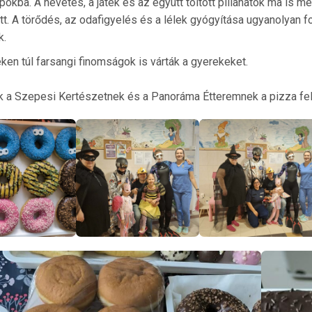
okba. A nevetés, a játék és az együtt töltött pillanatok ma is m
tt. A törődés, az odafigyelés és a lélek gyógyítása ugyanolyan 
k.
ken túl farsangi finomságok is várták a gyerekeket.
 a Szepesi Kertészetnek és a Panoráma Étteremnek a pizza fela