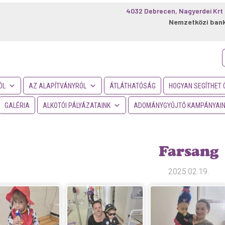
4032 Debrecen, Nagyerdei Krt 
Nemzetközi ban
f
ÓL
AZ ALAPÍTVÁNYRÓL
ÁTLÁTHATÓSÁG
HOGYAN SEGÍTHET 
GALÉRIA
ALKOTÓI PÁLYÁZATAINK
ADOMÁNYGYŰJTŐ KAMPÁNYAI
Farsang
2025.02.19.