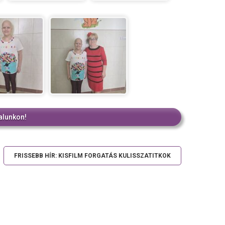
alunkon!
FRISSEBB HÍR: KISFILM FORGATÁS KULISSZATITKOK