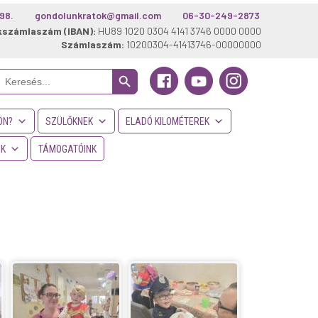
98.
gondolunkratok@gmail.com
06-30-249-2873
kszámlaszám (IBAN):
HU89 1020 0304 4141 3746 0000 0000
Számlaszám:
10200304-41413746-00000000
Search Button
Search
or:
ÖN?
SZÜLŐKNEK
ELADÓ KILOMÉTEREK
NK
TÁMOGATÓINK