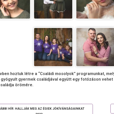
évben hoztuk létre a “Családi mosolyok” programunkat, mely
y gyógyult gyermek családjával együtt egy fotózáson vehet 
családja örömére.
ÁBBI HÍR: HALLJÁK MEG AZ ÉGIEK JÓKÍVÁNSÁGAINKAT