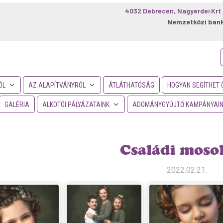
4032 Debrecen, Nagyerdei Krt 
Nemzetközi ban
f
ÓL
AZ ALAPÍTVÁNYRÓL
ÁTLÁTHATÓSÁG
HOGYAN SEGÍTHET 
GALÉRIA
ALKOTÓI PÁLYÁZATAINK
ADOMÁNYGYŰJTŐ KAMPÁNYAI
Családi moso
2022.02.21.