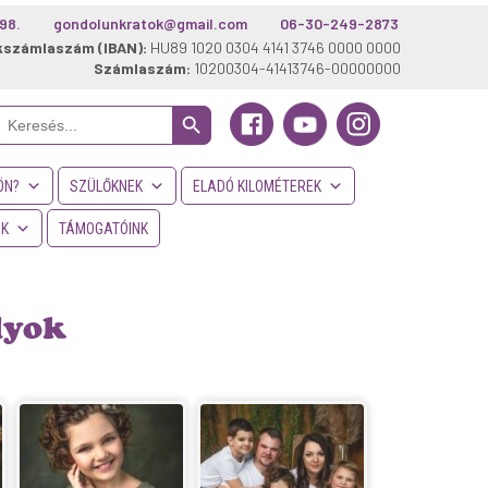
98.
gondolunkratok@gmail.com
06-30-249-2873
kszámlaszám (IBAN):
HU89 1020 0304 4141 3746 0000 0000
Számlaszám:
10200304-41413746-00000000
Search Button
Search
or:
ÖN?
SZÜLŐKNEK
ELADÓ KILOMÉTEREK
NK
TÁMOGATÓINK
lyok