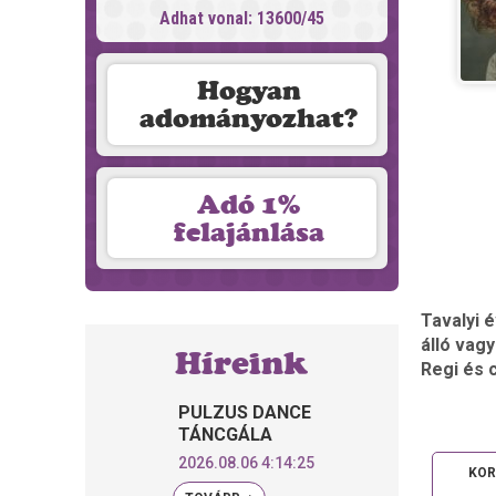
Adhat vonal: 13600/45
Hogyan
adományozhat?
Adó 1%
felajánlása
Tavalyi 
álló vag
Híreink
Regi és 
PULZUS DANCE
TÁNCGÁLA
2026.08.06 4:14:25
KOR