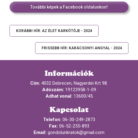
További képek a Facebook oldalunkon!
KORÁBBI HÍR: AZ ÉLET KARKÖTŐJE - 2024
FRISSEBB HÍR: KARÁCSONYI ANGYAL - 2024
Információk
Cím:
4032 Debrecen, Nagyerdei Krt 98.
Adószám:
19123958-1-09
Adhat vonal:
13600/45
Kapcsolat
Telefon:
06-30-249-2873
Fax:
06-52-255-893
Email:
gondolunkratok@gmail.com