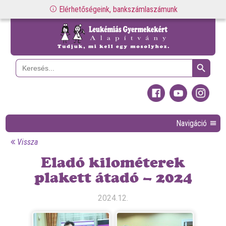
Elérhetőségeink, bankszámlaszámunk
Search Button
Search
for:
Navigáció
Vissza
Eladó kilométerek
plakett átadó – 2024
2024.12.