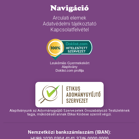
Navigáció
Arculati elemek
Adatvédelmi tájékoztató
Kapcsolatfelvétel
Leukémiás Gyermekekért
Alapítvány
Doklist.com profilja
Alapítványunk az Adománygyűjtő Szervezetek Önszabályozó Testületének
tagja, működését annak Etikai Kódexe szerint végzi.
Nemzetközi bankszámlaszám (IBAN):
HU89 1020 0304 4141 3746 0000 0000