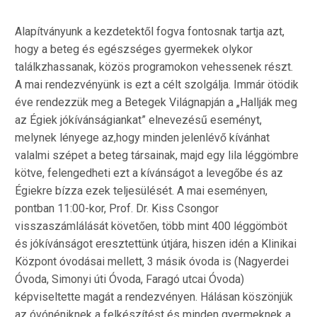
Alapítványunk a kezdetektől fogva fontosnak tartja azt,
hogy a beteg és egészséges gyermekek olykor
találkzhassanak, közös programokon vehessenek részt.
A mai rendezvényünk is ezt a célt szolgálja. Immár ötödik
éve rendezzük meg a Betegek Világnapján a „Hallják meg
az Égiek jókívánságiankat” elnevezésű eseményt,
melynek lényege az,hogy minden jelenlévő kívánhat
valalmi szépet a beteg társainak, majd egy lila léggömbre
kötve, felengedheti ezt a kívánságot a levegőbe és az
Égiekre bízza ezek teljesülését. A mai eseményen,
pontban 11:00-kor, Prof. Dr. Kiss Csongor
visszaszámlálását követően, több mint 400 léggömböt
és jókívánságot eresztettünk útjára, hiszen idén a Klinikai
Központ óvodásai mellett, 3 másik óvoda is (Nagyerdei
Óvoda, Simonyi úti Óvoda, Faragó utcai Óvoda)
képviseltette magát a rendezvényen. Hálásan köszönjük
az óvónéniknek a felkészítést és minden gyermeknek a