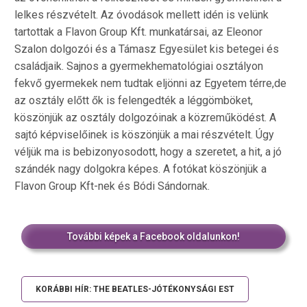
lelkes részvételt. Az óvodások mellett idén is velünk
tartottak a Flavon Group Kft. munkatársai, az Eleonor
Szalon dolgozói és a Támasz Egyesület kis betegei és
családjaik. Sajnos a gyermekhematológiai osztályon
fekvő gyermekek nem tudtak eljönni az Egyetem térre,de
az osztály előtt ők is felengedték a léggömböket,
köszönjük az osztály dolgozóinak a közreműködést. A
sajtó képviselőinek is köszönjük a mai részvételt. Úgy
véljük ma is bebizonyosodott, hogy a szeretet, a hit, a jó
szándék nagy dolgokra képes. A fotókat köszönjük a
Flavon Group Kft-nek és Bódi Sándornak.
További képek a Facebook oldalunkon!
KORÁBBI HÍR: THE BEATLES-JÓTÉKONYSÁGI EST