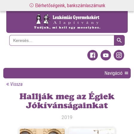
Elérhetőségeink, bankszámlaszámunk
Search Button
Search
for:
Navigáció
Vissza
Hallják meg az Égiek
Jókívánságainkat
2019