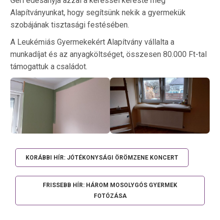
Geri édesanyja azzal a kéréssel kereste meg
Alapítványunkat, hogy segítsünk nekik a gyermekük
szobájának tisztasági festésében.
A Leukémiás Gyermekekért Alapítvány vállalta a
munkadíjat és az anyagköltséget, összesen 80.000 Ft-tal
támogattuk a családot.
KORÁBBI HÍR: JÓTÉKONYSÁGI ÖRÖMZENE KONCERT
FRISSEBB HÍR: HÁROM MOSOLYGÓS GYERMEK
FOTÓZÁSA