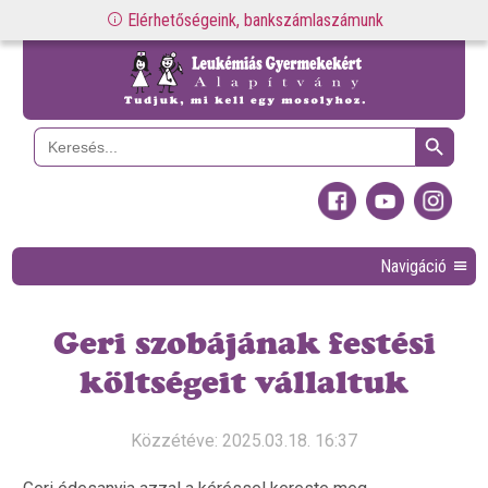
Elérhetőségeink, bankszámlaszámunk
Search Button
Search
for:
Navigáció
Geri szobájának festési
költségeit vállaltuk
Közzétéve: 2025.03.18. 16:37