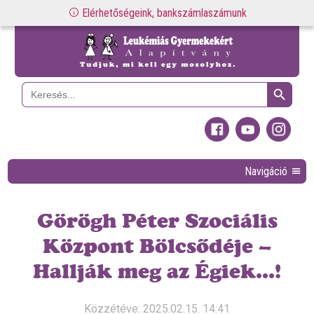
Elérhetőségeink, bankszámlaszámunk
Search Button
Search
for:
Navigáció
Görögh Péter Szociális
Központ Bölcsődéje –
Hallják meg az Égiek…!
Közzétéve: 2025.02.15. 14:41