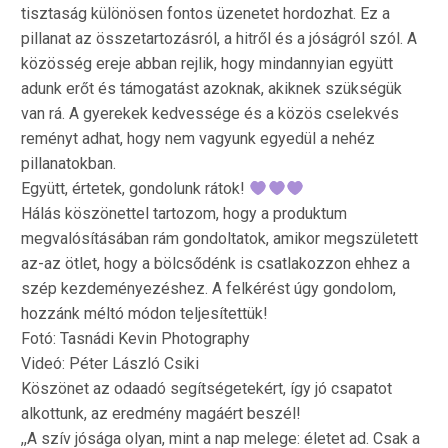
tisztaság különösen fontos üzenetet hordozhat. Ez a
pillanat az összetartozásról, a hitről és a jóságról szól. A
közösség ereje abban rejlik, hogy mindannyian együtt
adunk erőt és támogatást azoknak, akiknek szükségük
van rá. A gyerekek kedvessége és a közös cselekvés
reményt adhat, hogy nem vagyunk egyedül a nehéz
pillanatokban.
Együtt, értetek, gondolunk rátok!
Hálás köszönettel tartozom, hogy a produktum
megvalósításában rám gondoltatok, amikor megszületett
az-az ötlet, hogy a bölcsődénk is csatlakozzon ehhez a
szép kezdeményezéshez. A felkérést úgy gondolom,
hozzánk méltó módon teljesítettük!
Fotó: Tasnádi Kevin Photography
Videó: Péter László Csiki
Köszönet az odaadó segítségetekért, így jó csapatot
alkottunk, az eredmény magáért beszél!
,,A szív jósága olyan, mint a nap melege: életet ad. Csak a