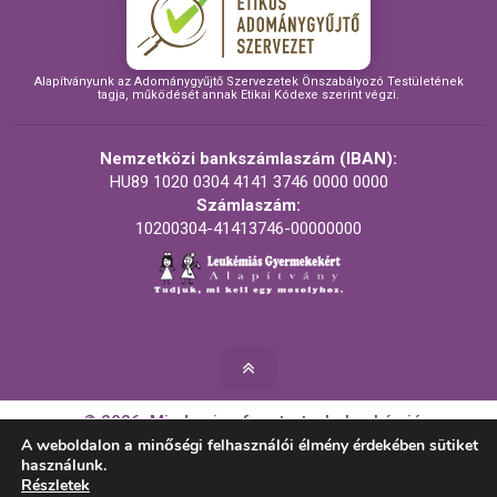
Alapítványunk az Adománygyűjtő Szervezetek Önszabályozó Testületének
tagja, működését annak Etikai Kódexe szerint végzi.
Nemzetközi bankszámlaszám (IBAN):
HU89 1020 0304 4141 3746 0000 0000
Számlaszám:
10200304-41413746-00000000
© 2026. Minden jog fenntartva! - Leukémiás
Gyermekekért Alapítvány
A weboldalon a minőségi felhasználói élmény érdekében sütiket
használunk.
Részletek
Készítette: