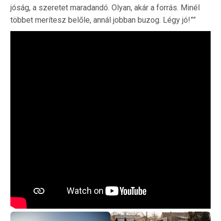
jóság, a szeretet maradandó. Olyan, akár a forrás. Minél
többet merítesz belőle, annál jobban buzog. Légy jó!””