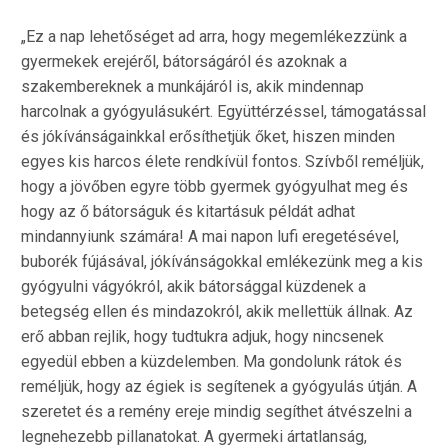
„Ez a nap lehetőséget ad arra, hogy megemlékezzünk a
gyermekek erejéről, bátorságáról és azoknak a
szakembereknek a munkájáról is, akik mindennap
harcolnak a gyógyulásukért. Együttérzéssel, támogatással
és jókívánságainkkal erősíthetjük őket, hiszen minden
egyes kis harcos élete rendkívül fontos. Szívből reméljük,
hogy a jövőben egyre több gyermek gyógyulhat meg és
hogy az ő bátorságuk és kitartásuk példát adhat
mindannyiunk számára! A mai napon lufi eregetésével,
buborék fújásával, jókívánságokkal emlékezünk meg a kis
gyógyulni vágyókról, akik bátorsággal küzdenek a
betegség ellen és mindazokról, akik mellettük állnak. Az
erő abban rejlik, hogy tudtukra adjuk, hogy nincsenek
egyedül ebben a küzdelemben. Ma gondolunk rátok és
reméljük, hogy az égiek is segítenek a gyógyulás útján. A
szeretet és a remény ereje mindig segíthet átvészelni a
legnehezebb pillanatokat. A gyermeki ártatlanság,