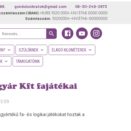
98.
gondolunkratok@gmail.com
06-30-249-2873
kszámlaszám (IBAN):
HU89 1020 0304 4141 3746 0000 0000
Számlaszám:
10200304-41413746-00000000
Search Button
Search
or:
ÖN?
SZÜLŐKNEK
ELADÓ KILOMÉTEREK
NK
TÁMOGATÓINK
yár Kft fajátékai
13:09
yértékű fa- és logikai játékokat hoztak a