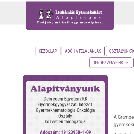
KEZDŐLAP
ADÓ 1% FELAJÁNLÁS
OSZTÁLYUNKR
RENDEZVÉNYEINK
Alapítványunk
Debreceni Egyetem KK
Gyermekgyógyászati Intézet
Gyermekhematológia-Onkológia
Osztály
A Grampet
közvetlen támogatója
gyerekek
Adószám: 19123958-1-09