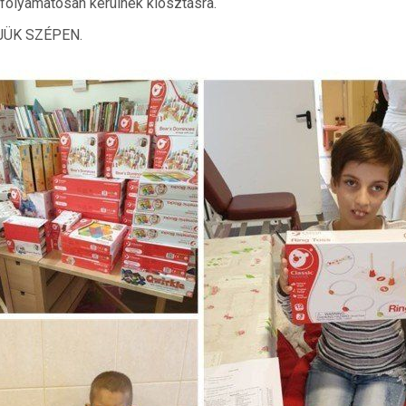
 folyamatosan kerülnek kiosztásra.
ÜK SZÉPEN.