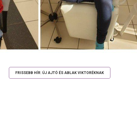
FRISSEBB HÍR: ÚJ AJTÓ ÉS ABLAK VIKTORÉKNAK