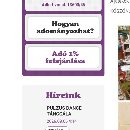
A játékok
Adhat vonal: 13600/45
KÖSZÖNJ
Hogyan
adományozhat?
Adó 1%
felajánlása
Híreink
PULZUS DANCE
TÁNCGÁLA
2026.08.06 4:14