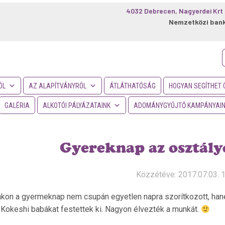
4032 Debrecen, Nagyerdei Krt 
Nemzetközi ban
f
ÓL
AZ ALAPÍTVÁNYRÓL
ÁTLÁTHATÓSÁG
HOGYAN SEGÍTHET 
GALÉRIA
ALKOTÓI PÁLYÁZATAINK
ADOMÁNYGYŰJTŐ KAMPÁNYAI
Gyereknap az osztályo
Közzétéve: 2017.07.03. 
kon a gyermeknap nem csupán egyetlen napra szorítkozott, hanem
Kokeshi babákat festettek ki. Nagyon élvezték a munkát.