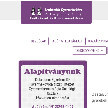
KEZDŐLAP
ADÓ 1% FELAJÁNLÁS
OSZTÁLYUNKR
RENDEZVÉNYEINK
Alapítványunk
Debreceni Egyetem KK
Gyermekgyógyászati Intézet
Gyermekhematológia-Onkológia
Osztály
Osztályun
közvetlen támogatója
gyerekek 
Adószám: 19123958-1-09