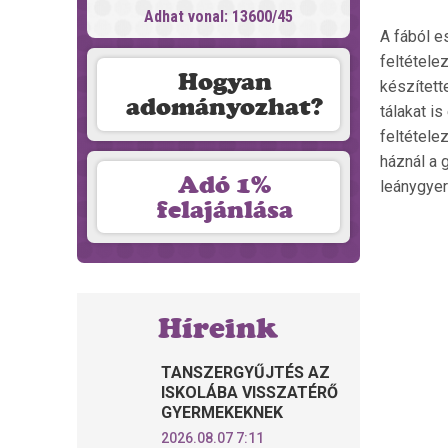
Adhat vonal: 13600/45
A fából e
feltétele
Hogyan
készített
adományozhat?
tálakat i
feltétele
háznál a 
Adó 1%
leánygyer
felajánlása
Híreink
TANSZERGYŰJTÉS AZ
ISKOLÁBA VISSZATÉRŐ
GYERMEKEKNEK
2026.08.07 7:11