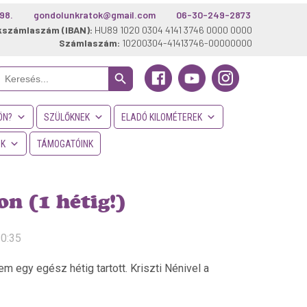
98.
gondolunkratok@gmail.com
06-30-249-2873
kszámlaszám (IBAN):
HU89 1020 0304 4141 3746 0000 0000
Számlaszám:
10200304-41413746-00000000
Search Button
Search
or:
ÖN?
SZÜLŐKNEK
ELADÓ KILOMÉTEREK
NK
TÁMOGATÓINK
n (1 hétig!)
10:35
 egy egész hétig tartott. Kriszti Nénivel a