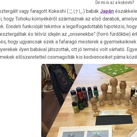
De mi is az a kokeshi?
sztergált vagy faragott
Kokeshi
(こけし) babák
Japán
északkelet
zi, hogy Tohoku környékéről származnak az első darabok, amely
ek. Eredeti funkcióját tekintve a legelfogadottabb hipotézis, ho
s esztergáltak és télvíz idején az „onsenekbe” (forró fürdőkbe) 
zés, hogy ugyancsak ezek a fafaragó mesterek a gyermekeiknek k
gyerekek ilyen babával játszottak, ott jó termés volt várható. Egy
mekek előszeretettel csomagolták kis kedvenceiket párna közé,