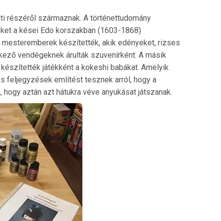
i részéről származnak. A történettudomány
eket a kései Edo korszakban (1603-1868)
gy mesteremberek készítették, akik edényeket, rizses
érkező vendégeknek árulták szuvenírként. A másik
észítették játékként a kokeshi babákat. Amelyik
es feljegyzések említést tesznek arról, hogy a
 hogy aztán azt hátukra véve anyukásat játszanak.