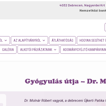
4032 Debrecen, Nagyerdei Krt 
Nemzetközi ban
f
ÓL
AZ ALAPÍTVÁNYRÓL
ÁTLÁTHATÓSÁG
HOGYAN SEGÍTHET 
GALÉRIA
ALKOTÓI PÁLYÁZATAINK
ADOMÁNYGYŰJTŐ KAMPÁNYAI
Gyógyulás útja – Dr. 
Dr. Molnár Róbert vagyok, a debreceni Újkerti Patik