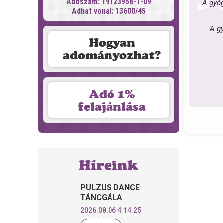
Adószám: 19123958-1-09
A gyóg
Adhat vonal: 13600/45
A gy
Hogyan
adományozhat?
Adó 1%
felajánlása
Híreink
PULZUS DANCE
TÁNCGÁLA
2026.08.06 4:14:25