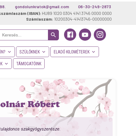
98.
gondolunkratok@gmail.com
06-30-249-2873
kszámlaszám (IBAN):
HU89 1020 0304 4141 3746 0000 0000
Számlaszám:
10200304-41413746-00000000
Search Button
Search
or:
ÖN?
SZÜLŐKNEK
ELADÓ KILOMÉTEREK
NK
TÁMOGATÓINK
Molnár Róbert
a tulajdonos szakgyógyszerésze.