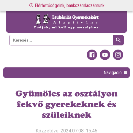
Elérhetőségeink, bankszámlaszámunk
Search Button
Search
for:
Navigáció
Gyümölcs az osztályon
fekvő gyerekeknek és
szüleiknek
Közzétéve: 2024.07.08. 15:46