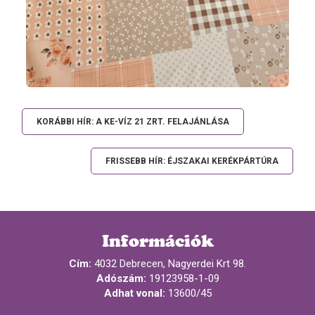
KORÁBBI HÍR: A KE-VÍZ 21 ZRT. FELAJÁNLÁSA
FRISSEBB HÍR: ÉJSZAKAI KERÉKPÁRTÚRA
Információk
Cím:
4032 Debrecen, Nagyerdei Krt 98.
Adószám:
19123958-1-09
Adhat vonal:
13600/45