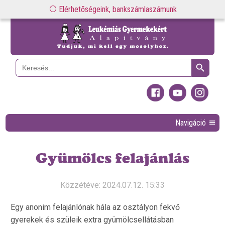
Elérhetőségeink, bankszámlaszámunk
Search Button
Search
for:
Navigáció
Gyümölcs felajánlás
Közzétéve: 2024.07.12. 15:33
Egy anonim felajánlónak hála az osztályon fekvő
gyerekek és szüleik extra gyümölcsellátásban