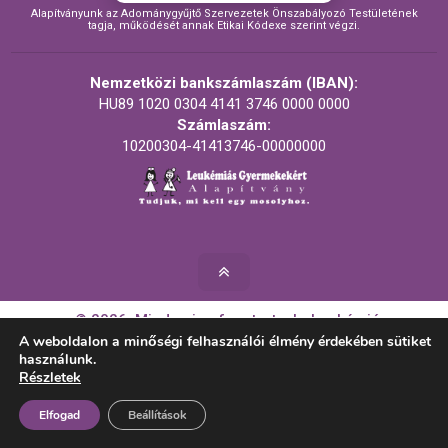
Alapítványunk az Adománygyűjtő Szervezetek Önszabályozó Testületének
tagja, működését annak Etikai Kódexe szerint végzi.
Nemzetközi bankszámlaszám (IBAN):
HU89 1020 0304 4141 3746 0000 0000
Számlaszám:
10200304-41413746-00000000
© 2026. Minden jog fenntartva! - Leukémiás
Gyermekekért Alapítvány
A weboldalon a minőségi felhasználói élmény érdekében sütiket
használunk.
Részletek
Készítette:
Elfogad
Beállítások