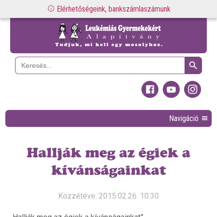
Elérhetőségeink, bankszámlaszámunk
Search Button
Search
for:
Navigáció
Hallják meg az égiek a
kívánságainkat
Közzétéve: 2015.02.26. 10:30