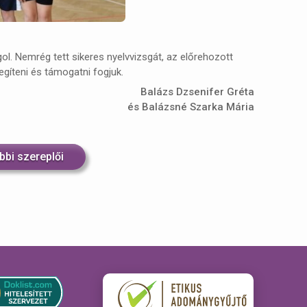
gol. Nemrég tett sikeres nyelvvizsgát, az előrehozott
segíteni és támogatni fogjuk.
Balázs Dzsenifer Gréta
és Balázsné Szarka Mária
bbi szereplői