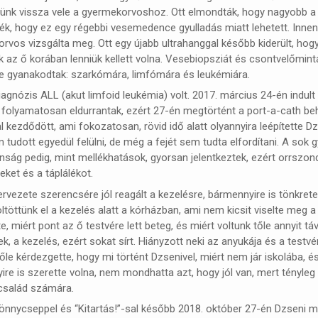
nk vissza vele a gyermekorvoshoz. Ott elmondták, hogy nagyobb a máj
ték, hogy ez egy régebbi vesemedence gyulladás miatt lehetett. Innen
rvos vizsgálta meg. Ott egy újabb ultrahanggal később kiderült, hog
 az ő korában lenniük kellett volna. Vesebiopsziát és csontvelőmin
e gyanakodtak: szarkómára, limfómára és leukémiára.
agnózis ALL (akut limfoid leukémia) volt. 2017. március 24-én indul
 folyamatosan eldurrantak, ezért 27-én megtörtént a port-a-cath beh
l kezdődött, ami fokozatosan, rövid idő alatt olyannyira leépítette 
 tudott egyedül felülni, de még a fejét sem tudta elfordítani. A sok
nság pedig, mint mellékhatások, gyorsan jelentkeztek, ezért orrszond
ket és a táplálékot.
rvezete szerencsére jól reagált a kezelésre, bármennyire is tönkrete
öltöttünk el a kezelés alatt a kórházban, ami nem kicsit viselte meg 
e, miért pont az ő testvére lett beteg, és miért voltunk tőle annyit tá
ek, a kezelés, ezért sokat sírt. Hiányzott neki az anyukája és a testv
őle kérdezgette, hogy mi történt Dzsenivel, miért nem jár iskolába, 
re is szerette volna, nem mondhatta azt, hogy jól van, mert tényleg
család számára.
nnycseppel és “Kitartás!”-sal később 2018. október 27-én Dzseni me