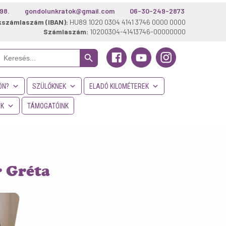
98.
gondolunkratok@gmail.com
06-30-249-2873
kszámlaszám (IBAN):
HU89 1020 0304 4141 3746 0000 0000
Számlaszám:
10200304-41413746-00000000
Search Button
Search
or:
ÖN?
SZÜLŐKNEK
ELADÓ KILOMÉTEREK
NK
TÁMOGATÓINK
r Gréta