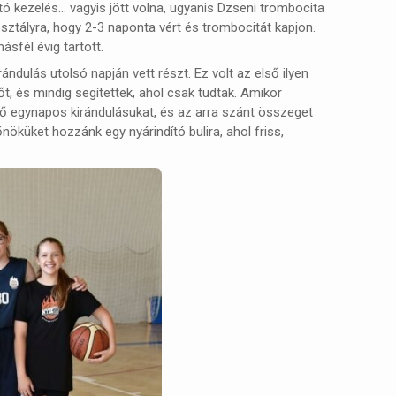
tó kezelés… vagyis jött volna, ugyanis Dzseni trombocita
sztályra, hogy 2-3 naponta vért és trombocitát kapjon.
sfél évig tartott.
ndulás utolsó napján vett részt. Ez volt az első ilyen
t, és mindig segítettek, ahol csak tudtak. Amikor
lgő egynapos kirándulásukat, és az arra szánt összeget
öküket hozzánk egy nyárindító bulira, ahol friss,