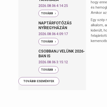
hogy ennek
2026.08.06 4:14:25
és hemoglo
Amikor az 
TOVÁBB
Egy szép m
NAPTÁRFOTÓZÁS
alkalom, a
NYÍREGYHÁZÁN
kiderült, 
2026.08.06 4:09:17
felajánlot
kemencében
TOVÁBB
CSOBBANJ VELÜNK 2026-
BAN IS
2026.08.06 3:15:12
TOVÁBB
TOVÁBBI ESEMÉNYEK