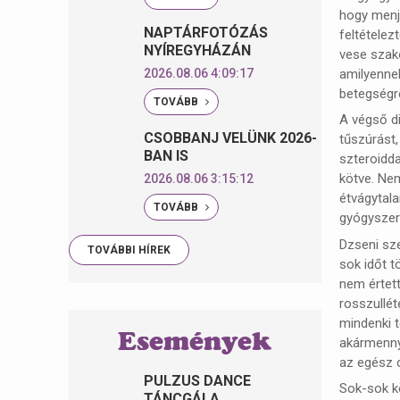
hogy menjü
NAPTÁRFOTÓZÁS
feltételez
NYÍREGYHÁZÁN
vese szako
amilyennek
2026.08.06 4:09:17
betegségr
TOVÁBB
A végső di
CSOBBANJ VELÜNK 2026-
tűszúrást,
BAN IS
szteroidda
kötve. Nem
2026.08.06 3:15:12
étvágytala
TOVÁBB
gyógyszere
Dzseni sze
TOVÁBBI HÍREK
sok időt t
nem értett
rosszullét
mindenki t
Események
akármennyi
az egész 
PULZUS DANCE
Sok-sok kö
TÁNCGÁLA