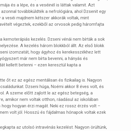
a és a lépe, és a veséinél is láttak valamit. Azt
 azonnal továbbküldték a nefrológiára, ahol Dzsenit egy
y a veséi majdnem kétszer akkorák voltak, mint
tavételt végeztek, ezekből az orvosok pedig háromfajta
t a kemoterápiás kezelés. Dzseni vénái nem bírták a sok
elyezése. A kezelés három blokkból állt. Az első blokk
Dzseni izomzatát, hogy ágyhoz és kerekesszékhez lett
 gyógyszert már nem bírta bevenni, a hányás és
át kellett betenni – ezen keresztül kapta a
tte őt ez az egész mentálisan és fizikailag is. Nagyon
a családunkat. Dzseni húga, Noémi akkor 8 éves volt, és
vol. A szeme előtt zajlott le az egész betegség, a
ére, amikor nem voltak otthon, ráadásul az iskolában
és hogy hogyan érzi magát. Neki ez rossz érzés volt –
 nem volt jól. Hosszú és fájdalmas hónapok voltak ezek
gkapta az utolsó intravénás kezelést. Nagyon örültünk,