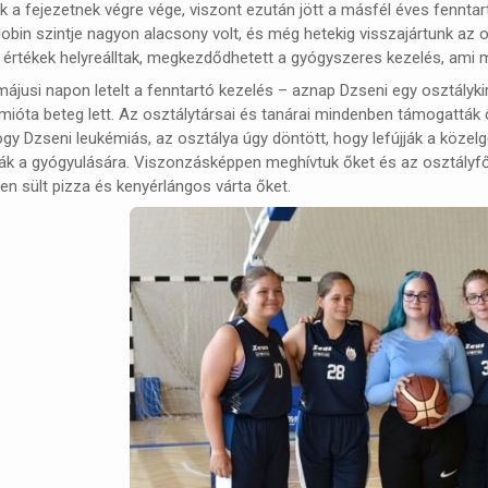
 a fejezetnek végre vége, viszont ezután jött a másfél éves fenntar
bin szintje nagyon alacsony volt, és még hetekig visszajártunk az o
értékek helyreálltak, megkezdődhetett a gyógyszeres kezelés, ami má
ájusi napon letelt a fenntartó kezelés – aznap Dzseni egy osztálykirá
mióta beteg lett. Az osztálytársai és tanárai mindenben támogatták ő
hogy Dzseni leukémiás, az osztálya úgy döntött, hogy lefújják a köze
ták a gyógyulására. Viszonzásképpen meghívtuk őket és az osztályfőn
 sült pizza és kenyérlángos várta őket.