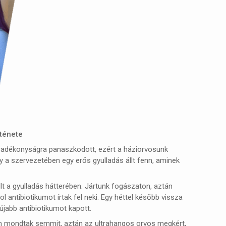
rténete
áradékonyságra panaszkodott, ezért a háziorvosunk
gy a szervezetében egy erős gyulladás állt fenn, aminek
t a gyulladás hátterében. Jártunk fogászaton, aztán
l antibiotikumot írtak fel neki. Egy héttel később vissza
újabb antibiotikumot kapott.
nem mondtak semmit, aztán az ultrahangos orvos megkért,