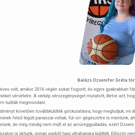
Balázs Dzsenifer Gréta tö
 éves volt, amikor 2016 végén sokat fogyott, és egyre gyakrabban f
minket vérvételre. A vérkép vérszegénységet mutatott, illetve azt, ho
em tudták megmondani.
dményt követően továbbküldték góckutatásra, hogy megtudjuk, mi áll
ninek felső légúti panaszai voltak, fül-orr-gégészetre is mentünk, aho
nnünk, de még mindig nem múlt el az arcüreggyulladás, ezért Dzseni 
zaton is jártunk, onnan egyből hasi ultrahangra küldték. Először 