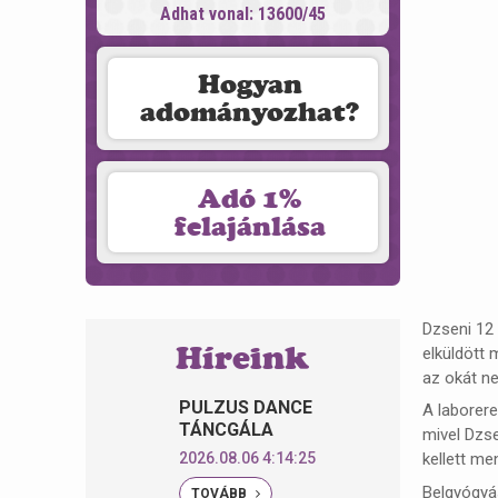
Adhat vonal: 13600/45
Hogyan
adományozhat?
Adó 1%
felajánlása
Dzseni 12
Híreink
elküldött 
az okát n
PULZUS DANCE
A laborere
TÁNCGÁLA
mivel Dzse
2026.08.06 4:14:25
kellett me
Belgyógyás
TOVÁBB