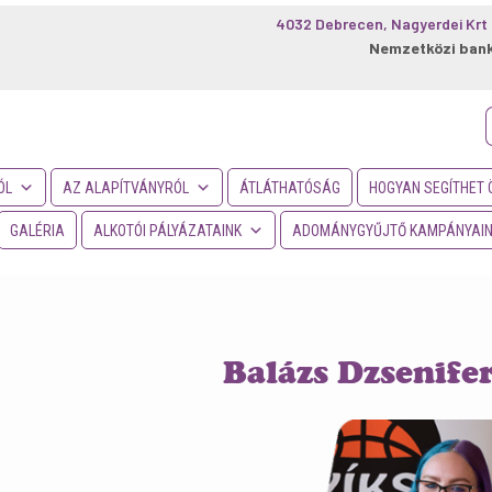
4032 Debrecen, Nagyerdei Krt 
Nemzetközi ban
f
ÓL
AZ ALAPÍTVÁNYRÓL
ÁTLÁTHATÓSÁG
HOGYAN SEGÍTHET 
GALÉRIA
ALKOTÓI PÁLYÁZATAINK
ADOMÁNYGYŰJTŐ KAMPÁNYAI
Balázs Dzsenife