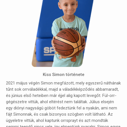
Kiss Simon
története
2021 május végén Simon megfázott, mely egyszerű náthának
tűnt sok orrváladékkal, majd a váladékképződés abbamaradt,
és június első heteiben már éjjel alig kapott levegőt. Fül-orr-
gégészetre vittük, ahol eltérést nem találtak. Július elsején
egy diónyi nagyságú göböt fedeztünk fel a nyakán, ami nem
fájt Simonnak, és csak bizonyos szögben volt látható. Az
ügyeletre vittük, ahol kaptunk orrsprayt és azt mondták
semmi teendő nincs vele, így elmentünk nyaralni. Simon egyre