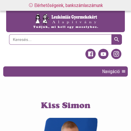
Elérhetőségeink, bankszámlaszámunk
Search Button
Search
for:
Navigáció
Kiss Simon