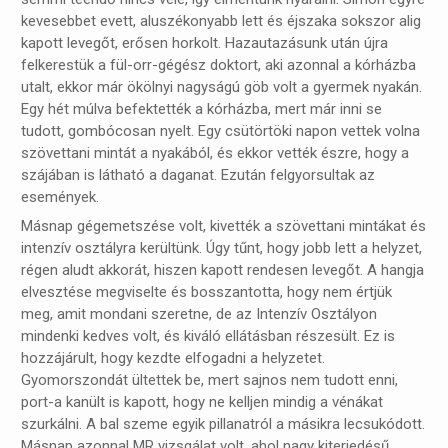
kevesebbet evett, aluszékonyabb lett és éjszaka sokszor alig
kapott levegőt, erősen horkolt. Hazautazásunk után újra
felkerestük a fül-orr-gégész doktort, aki azonnal a kórházba
utalt, ekkor már ökölnyi nagyságú göb volt a gyermek nyakán.
Egy hét múlva befektették a kórházba, mert már inni se
tudott, gombócosan nyelt. Egy csütörtöki napon vettek volna
szövettani mintát a nyakából, és ekkor vették észre, hogy a
szájában is látható a daganat. Ezután felgyorsultak az
események.
Másnap gégemetszése volt, kivették a szövettani mintákat és
intenzív osztályra kerültünk. Úgy tűnt, hogy jobb lett a helyzet,
régen aludt akkorát, hiszen kapott rendesen levegőt. A hangja
elvesztése megviselte és bosszantotta, hogy nem értjük
meg, amit mondani szeretne, de az Intenzív Osztályon
mindenki kedves volt, és kiváló ellátásban részesült. Ez is
hozzájárult, hogy kezdte elfogadni a helyzetet.
Gyomorszondát ültettek be, mert sajnos nem tudott enni,
port-a kanült is kapott, hogy ne kelljen mindig a vénákat
szurkálni. A bal szeme egyik pillanatról a másikra lecsukódott.
Másnap azonnal MR vizsgálat volt, ahol nagy kiterjedésű