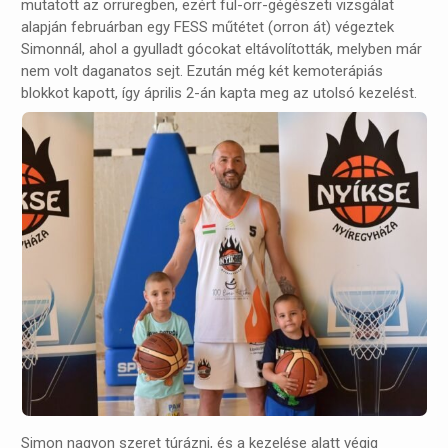
mutatott az orrüregben, ezért fül-orr-gégészeti vizsgálat
alapján februárban egy FESS műtétet (orron át) végeztek
Simonnál, ahol a gyulladt gócokat eltávolították, melyben már
nem volt daganatos sejt. Ezután még két kemoterápiás
blokkot kapott, így április 2-án kapta meg az utolsó kezelést.
Simon nagyon szeret túrázni, és a kezelése alatt végig