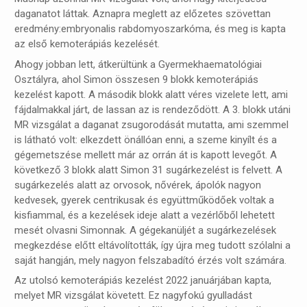
daganatot láttak. Aznapra meglett az előzetes szövettan
eredmény:embryonalis rabdomyoszarkóma, és meg is kapta
az első kemoterápiás kezelését.
Ahogy jobban lett, átkerültünk a Gyermekhaematológiai
Osztályra, ahol Simon összesen 9 blokk kemoterápiás
kezelést kapott. A második blokk alatt véres vizelete lett, ami
fájdalmakkal járt, de lassan az is rendeződött. A 3. blokk utáni
MR vizsgálat a daganat zsugorodását mutatta, ami szemmel
is látható volt: elkezdett önállóan enni, a szeme kinyílt és a
gégemetszése mellett már az orrán át is kapott levegőt. A
következő 3 blokk alatt Simon 31 sugárkezelést is felvett. A
sugárkezelés alatt az orvosok, nővérek, ápolók nagyon
kedvesek, gyerek centrikusak és együttműködőek voltak a
kisfiammal, és a kezelések ideje alatt a vezérlőből lehetett
mesét olvasni Simonnak. A gégekanüljét a sugárkezelések
megkezdése előtt eltávolították, így újra meg tudott szólalni a
saját hangján, mely nagyon felszabadító érzés volt számára.
Az utolsó kemoterápiás kezelést 2022 januárjában kapta,
melyet MR vizsgálat követett. Ez nagyfokú gyulladást