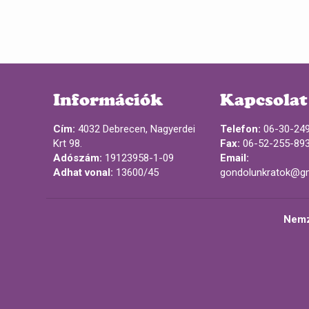
Információk
Kapcsolat
Cím:
4032 Debrecen, Nagyerdei
Telefon:
06-30-24
Krt 98.
Fax:
06-52-255-89
Adószám:
19123958-1-09
Email:
Adhat vonal:
13600/45
gondolunkratok@g
Nemz