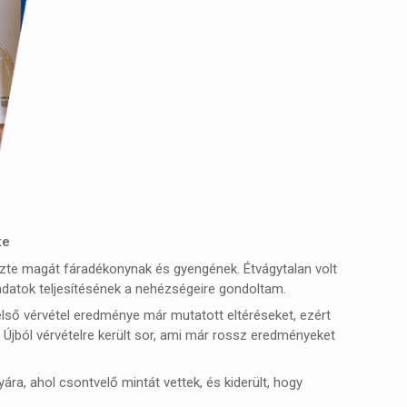
te
ezte magát fáradékonynak és gyengének. Étvágytalan volt
eladatok teljesítésének a nehézségeire gondoltam.
 első vérvétel eredménye már mutatott eltéréseket, ezért
. Újból vérvételre került sor, ami már rossz eredményeket
, ahol csontvelő mintát vettek, és kiderült, hogy