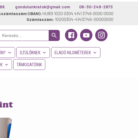
98.
gondolunkratok@gmail.com
06-30-249-2873
kszámlaszám (IBAN):
HU89 1020 0304 4141 3746 0000 0000
Számlaszám:
10200304-41413746-00000000
Search Button
Search
or:
ÖN?
SZÜLŐKNEK
ELADÓ KILOMÉTEREK
NK
TÁMOGATÓINK
int