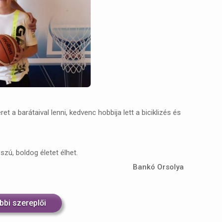
 a barátaival lenni, kedvenc hobbija lett a biciklizés és
zú, boldog életet élhet.
Bankó Orsolya
bbi szereplői