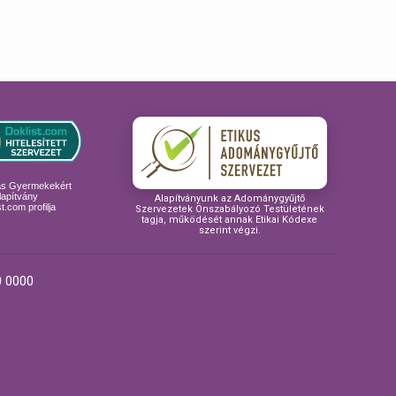
ás Gyermekekért
lapítvány
Alapítványunk az Adománygyűjtő
t.com profilja
Szervezetek Önszabályozó Testületének
tagja, működését annak Etikai Kódexe
szerint végzi.
 0000