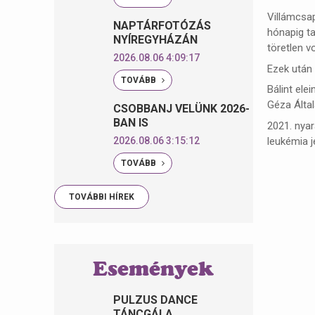
Villámcsap
NAPTÁRFOTÓZÁS
hónapig ta
NYÍREGYHÁZÁN
töretlen vo
2026.08.06 4:09:17
Ezek után 
TOVÁBB
Bálint ele
Géza Által
CSOBBANJ VELÜNK 2026-
BAN IS
2021. nyar
leukémia je
2026.08.06 3:15:12
TOVÁBB
TOVÁBBI HÍREK
Események
PULZUS DANCE
TÁNCGÁLA