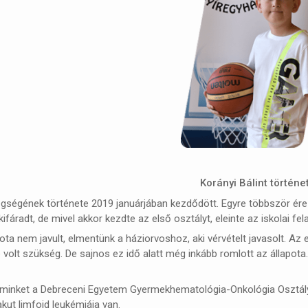
Korányi Bálint
történe
egségének története 2019 januárjában kezdődött. Egyre többször ér
ifáradt, de mivel akkor kezdte az első osztályt, eleinte az iskolai f
pota nem javult, elmentünk a háziorvoshoz, aki vérvételt javasolt. Az
 volt szükség. De sajnos ez idő alatt még inkább romlott az állapota
minket a Debreceni Egyetem Gyermekhematológia-Onkológia Osztályára
akut limfoid leukémiája van.