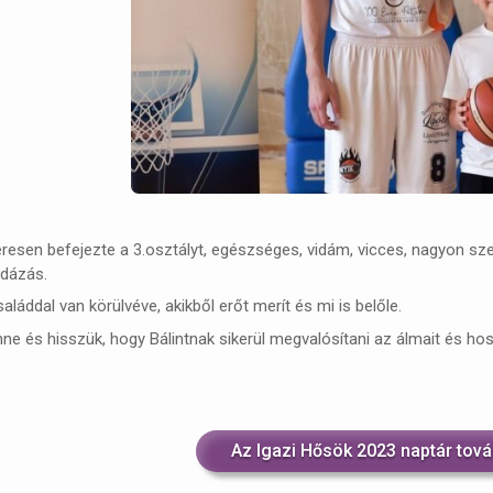
resen befejezte a 3.osztályt, egészséges, vidám, vicces, nagyon szeret
bdázás.
aláddal van körülvéve, akikből erőt merít és mi is belőle.
ne és hisszük, hogy Bálintnak sikerül megvalósítani az álmait és hoss
Az Igazi Hősök 2023 naptár tová