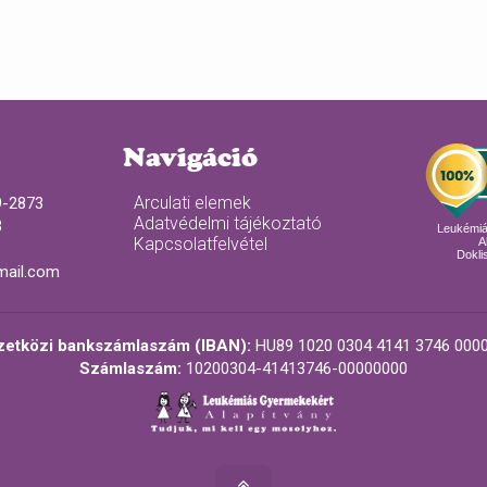
Navigáció
Arculati elemek
9-2873
Adatvédelmi tájékoztató
3
Leukémi
Kapcsolatfelvétel
A
Doklis
mail.com
etközi bankszámlaszám (IBAN):
HU89 1020 0304 4141 3746 0000
Számlaszám:
10200304-41413746-00000000