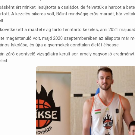
ásként ért minket, lesújtotta a családot, de felvettük a harcot a bete
rtott. A kezelés sikeres volt, Bálint mindvégig erős maradt, bár vol
lt.
következett a másfél évig tartó fenntartó kezelés, ami 2021 májusába
inte magántanuló volt, majd 2020 szeptemberében az állapota már meg
ános Iskolába, és újra a gyermekek gondtalan életét élhesse.
án záró csontvelő vizsgálatra került sor, amely nagyon jó eredményt
leit.