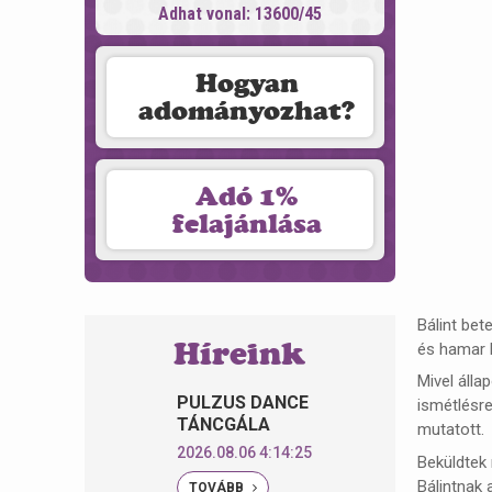
Adhat vonal: 13600/45
Hogyan
adományozhat?
Adó 1%
felajánlása
Bálint bet
Híreink
és hamar k
Mivel álla
PULZUS DANCE
ismétlésre
TÁNCGÁLA
mutatott.
2026.08.06 4:14:25
Beküldtek 
Bálintnak 
TOVÁBB