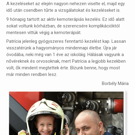
A kezeléseket az elején nagyon nehezen viselte el, majd egy
idő után csendben tűrte a vizsgálatokat és kezeléseket is.
9 hónapig tartott az aktív kemoterápiás kezelés. Ez idő alatt
sokat voltunk kórházban, de szerencsére komplikációktól
mentesen vittük végig a kemoterápiát.
Patrícia jelenleg gyógyszeres fenntartó kezelést kap. Lassan
visszatérünk a hagyományos mindennapi életbe. Újra jár
óvodába, neki még van 1 éve az iskoláig. Hálásak vagyunk a
nővéreknek és orvosoknak, mert Patrícia a legjobb kezekben
volt, ők mindent megtettek érte. Bízunk benne, hogy most
már minden rendben lesz.
Borbély Mária