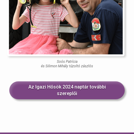
Soós Patrícia
és Silimon Mihály tűzoltó zászlós
Az Igazi Hősök 2024 naptár további
szereplői