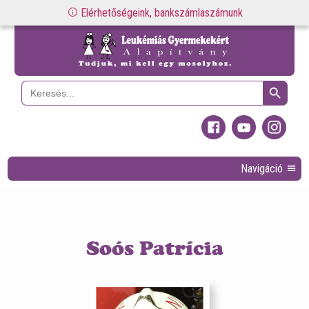
Elérhetőségeink, bankszámlaszámunk
Search Button
Search
for:
Navigáció
Soós Patrícia