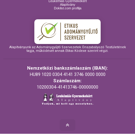
Leukémiás Gyermekekért
Alapítvány
Doklist.com profilja
Alapítványunk az Adománygyűjtő Szervezetek Önszabályozó Testületének
tagja, működését annak Etikai Kódexe szerint végzi.
Nemzetközi bankszámlaszám (IBAN):
HU89 1020 0304 4141 3746 0000 0000
Számlaszám:
10200304-41413746-00000000