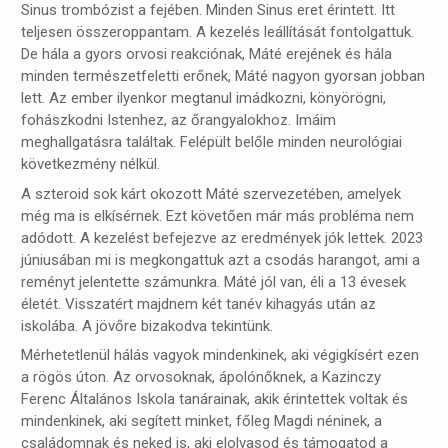
Sinus trombózist a fejében. Minden Sinus eret érintett. Itt
teljesen összeroppantam. A kezelés leállítását fontolgattuk.
De hála a gyors orvosi reakciónak, Máté erejének és hála
minden természetfeletti erőnek, Máté nagyon gyorsan jobban
lett. Az ember ilyenkor megtanul imádkozni, könyörögni,
fohászkodni Istenhez, az őrangyalokhoz. Imáim
meghallgatásra találtak. Felépült belőle minden neurológiai
következmény nélkül.
A szteroid sok kárt okozott Máté szervezetében, amelyek
még ma is elkísérnek. Ezt követően már más probléma nem
adódott. A kezelést befejezve az eredmények jók lettek. 2023
júniusában mi is megkongattuk azt a csodás harangot, ami a
reményt jelentette számunkra. Máté jól van, éli a 13 évesek
életét. Visszatért majdnem két tanév kihagyás után az
iskolába. A jövőre bizakodva tekintünk.
Mérhetetlenül hálás vagyok mindenkinek, aki végigkísért ezen
a rögös úton. Az orvosoknak, ápolónőknek, a Kazinczy
Ferenc Általános Iskola tanárainak, akik érintettek voltak és
mindenkinek, aki segített minket, főleg Magdi néninek, a
családomnak és neked is, aki elolvasod és támogatod a