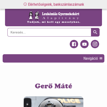
Elérhetőségeink, bankszámlaszámunk
Search Button
Search
for:
Navigáció
Gerő Máté