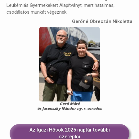
Leukémiás Gyermekekért Alapítványt, mert hatalmas,
csodálatos munkát végeznek.
Gerőné Obreczán Nikoletta
Gerő Máté
és Jasenszky Nándor ny. r. ezredes
Az Igazi Hősök 2025 naptár további
szereplői