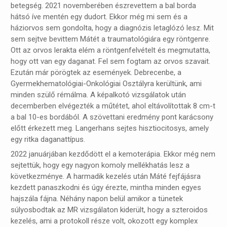
betegség. 2021 novemberében észrevettem a bal borda
hátsó íve mentén egy dudort. Ekkor még mi sem és a
háziorvos sem gondolta, hogy a diagnózis letaglózó lesz. Mit
sem sejtve bevittem Mátét a traumatológiára egy röntgenre.
Ott az orvos lerakta elém a röntgenfelvételt és megmutatta,
hogy ott van egy daganat. Fel sem fogtam az orvos szavait.
Ezután már pörögtek az események. Debrecenbe, a
Gyermekhematológiai-Onkológiai Osztályra kerültünk, ami
minden szülő rémálma. A képalkotó vizsgálatok után
decemberben elvégezték a műtétet, ahol eltávolítottak 8 cm-t
a bal 10-es bordából. A szövettani eredmény pont karácsony
előtt érkezett meg. Langerhans sejtes hisztiocitosys, amely
egy ritka daganattípus.
2022 januárjában kezdődött el a kemoterápia. Ekkor még nem
sejtettük, hogy egy nagyon komoly mellékhatás lesz a
következménye. A harmadik kezelés után Máté fejfájásra
kezdett panaszkodni és úgy érezte, mintha minden egyes
hajszála fájna. Néhány napon belül amikor a tünetek
súlyosbodtak az MR vizsgálaton kiderült, hogy a szteroidos
kezelés, ami a protokoll része volt, okozott egy komplex