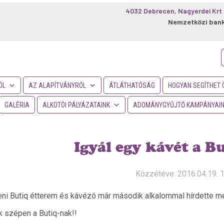
4032 Debrecen, Nagyerdei Krt 
Nemzetközi ban
f
ÓL
AZ ALAPÍTVÁNYRÓL
ÁTLÁTHATÓSÁG
HOGYAN SEGÍTHET 
GALÉRIA
ALKOTÓI PÁLYÁZATAINK
ADOMÁNYGYŰJTŐ KAMPÁNYAI
Igyál egy kávét a Bu
Közzétéve: 2016.04.19. 
ni Butiq étterem és kávézó már második alkalommal hírdette meg 
 szépen a Butiq-nak!!