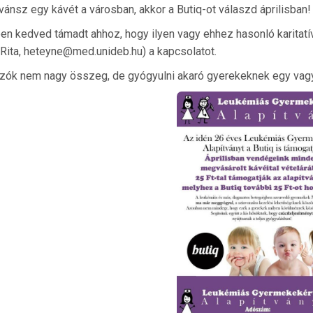
ánsz egy kávét a városban, akkor a Butiq-ot válaszd áprilisban
n kedved támadt ahhoz, hogy ilyen vagy ehhez hasonló karitatív 
Rita, heteyne@med.unideb.hu) a kapcsolatot.
ozók nem nagy összeg, de gyógyulni akaró gyerekeknek egy vagy