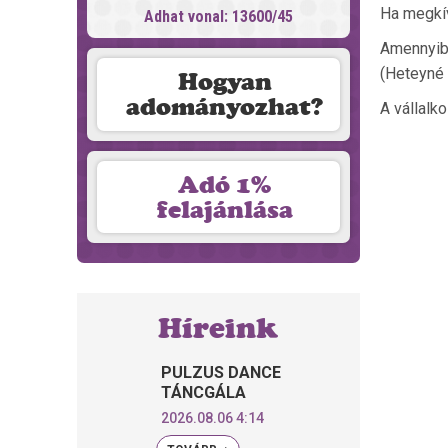
Ha megkív
Adhat vonal: 13600/45
Amennyibe
(Heteyné 
Hogyan
adományozhat?
A vállalk
Adó 1%
felajánlása
Híreink
PULZUS DANCE
TÁNCGÁLA
2026.08.06 4:14