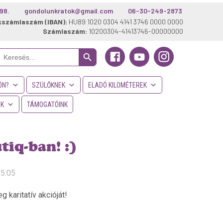
98.
gondolunkratok@gmail.com
06-30-249-2873
kszámlaszám (IBAN):
HU89 1020 0304 4141 3746 0000 0000
Számlaszám:
10200304-41413746-00000000
Search Button
Search
or:
ÖN?
SZÜLŐKNEK
ELADÓ KILOMÉTEREK
NK
TÁMOGATÓINK
tiq-ban! :)
15:05
karitatív akcióját!