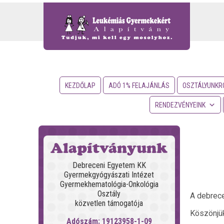
KEZDŐLAP
ADÓ 1% FELAJÁNLÁS
OSZTÁLYUNKR
RENDEZVÉNYEINK
Alapítványunk
Debreceni Egyetem KK
Gyermekgyógyászati Intézet
Gyermekhematológia-Onkológia
Osztály
A debrece
közvetlen támogatója
Köszönjük
Adószám: 19123958-1-09