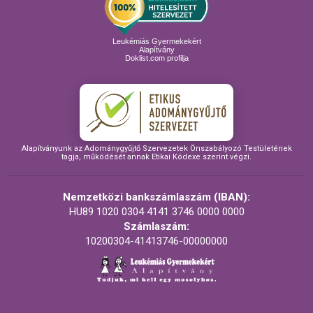
Leukémiás Gyermekekért
Alapítvány
Doklist.com profilja
Alapítványunk az Adománygyűjtő Szervezetek Önszabályozó Testületének
tagja, működését annak Etikai Kódexe szerint végzi.
Nemzetközi bankszámlaszám (IBAN):
HU89 1020 0304 4141 3746 0000 0000
Számlaszám:
10200304-41413746-00000000