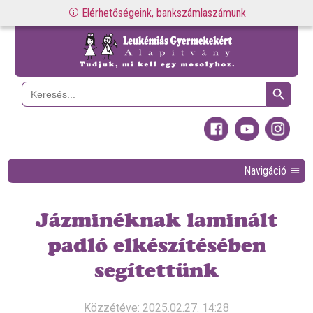
Elérhetőségeink, bankszámlaszámunk
Search Button
Search
for:
Navigáció
Jázminéknak laminált
padló elkészítésében
segítettünk
Közzétéve: 2025.02.27. 14:28